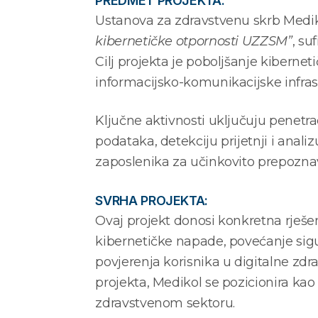
PREDMET PROJEKTA:
Ustanova za zdravstvenu skrb Medik
kibernetičke otpornosti UZZSM”
, su
Cilj projekta je poboljšanje kibernet
informacijsko-komunikacijske infras
Ključne aktivnosti uključuju penetrac
podataka, detekciju prijetnji i anali
zaposlenika za učinkovito prepoznav
SVRHA PROJEKTA:
Ovaj projekt donosi konkretna rješen
kibernetičke napade, povećanje sigu
povjerenja korisnika u digitalne zd
projekta, Medikol se pozicionira ka
zdravstvenom sektoru.