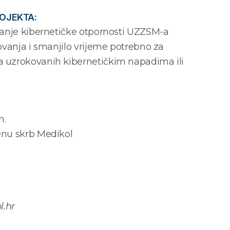
ROJEKTA:
ćanje kibernetičke otpornosti UZZSM-a
ovanja i smanjilo vrijeme potrebno za
 uzrokovanih kibernetičkim napadima ili
n.
enu skrb Medikol
l.hr