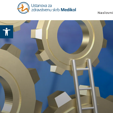
Naslovn
Otvori alatnu traku