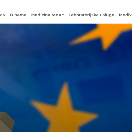
ica
O nama
Medicina rada
Laboratorijske usluge
Mediv