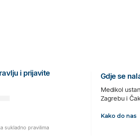
avlju i prijavite
Gdje se na
Medikol ustan
Zagrebu i Ča
Kako do nas
ka sukladno pravilima
Izjavi o