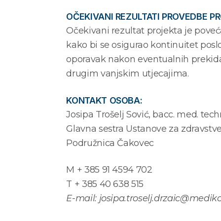
OČEKIVANI REZULTATI PROVEDBE P
Očekivani rezultat projekta je pove
kako bi se osigurao kontinuitet posl
oporavak nakon eventualnih prekida
drugim vanjskim utjecajima.
KONTAKT OSOBA:
Josipa Trošelj Sović, bacc. med. tech
Glavna sestra Ustanove za zdravstv
Podružnica Čakovec
M + 385 91 4594 702
T + 385 40 638 515
E-mail:
josipa.troselj.drzaic@mediko