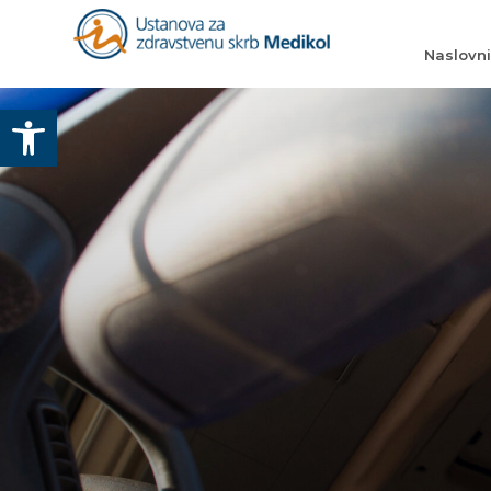
Naslovn
Otvori alatnu traku