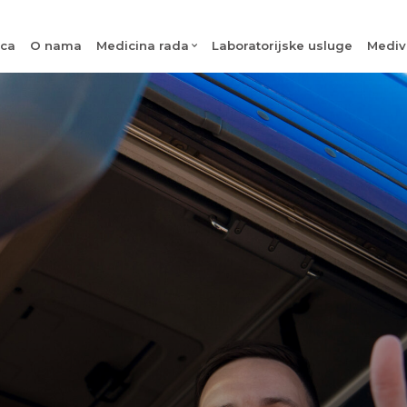
ica
O nama
Medicina rada
Laboratorijske usluge
Mediv