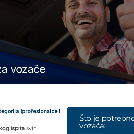
 za vozače
tegorija (profesionalce i
Što je potrebno
vozača:
kog ispita
svih