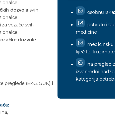
sionalce.
ačkih dozvola
svih
osobnu iska
sionalce.
potvrdu izab
i
za vozače svih
medicine
sionalce.
vozačke dozvole
medicinsku 
liječite ili uzimat
na pregled z
izvanredni nadzor
kategorija potreb
ke preglede (EKG, GUK) i
aća:
ina,