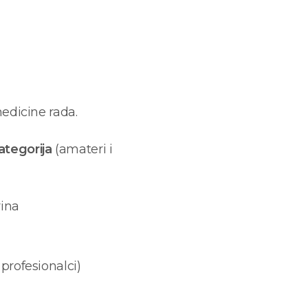
medicine rada.
ategorija
(amateri i
rina
profesionalci)