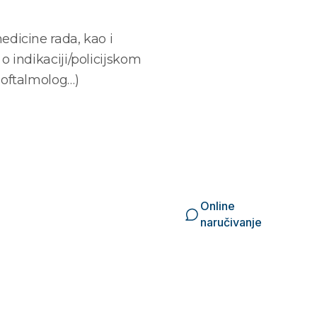
medicine rada, kao i
 o indikaciji/policijskom
, oftalmolog…)
ti?
Online
naručivanje