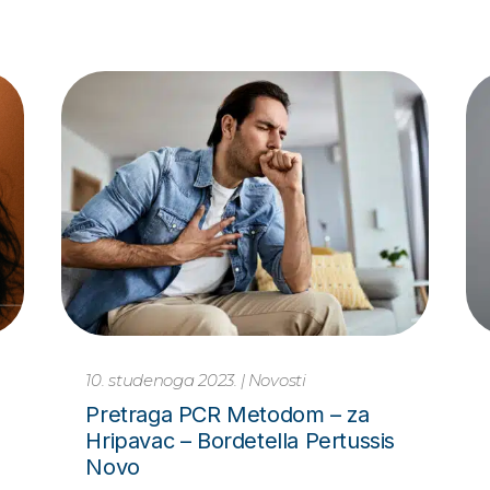
9. studenoga 2023.
|
Novosti
Ako vas pitaju za #Movember,
što ćete reći?