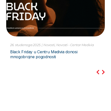
10. studenoga 2023.
|
Novosti
Pretraga PCR Metodom – za Hripavac –
Bordetella Pertussis Novo