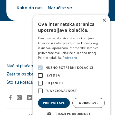
Kako do nas
Naručite se
×
Ova internetska stranica
upotrebljava kolačiće.
Ova internetska stranica upotrebljava
kolačiće u svrhe poboljšanja korisničkog
iskustva. Uporabom internetske stranice
prihvaćate sve kolačiće sukladno našoj
Politici kolačića.
Podrobno
Načini plaćanja
NUŽNO POTREBNI KOLAČIĆI
Zaštita osobnih podataka
IZVEDBA
Što su kolačići
CILJANOST
FUNKCIONALNOST
PRIHVATI SVE
ODBACI SVE
PRIKAŽI PODROBNOSTI
© 2026. Medikol Ustanova & Medivia.