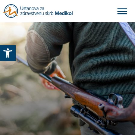
Otvori alatnu traku