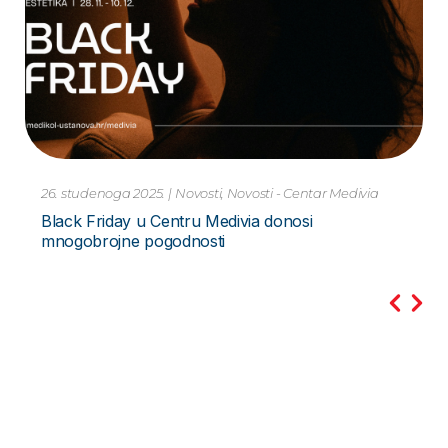
10. studenoga 2023.
|
Novosti
Pretraga PCR Metodom – za Hripavac –
Bordetella Pertussis Novo