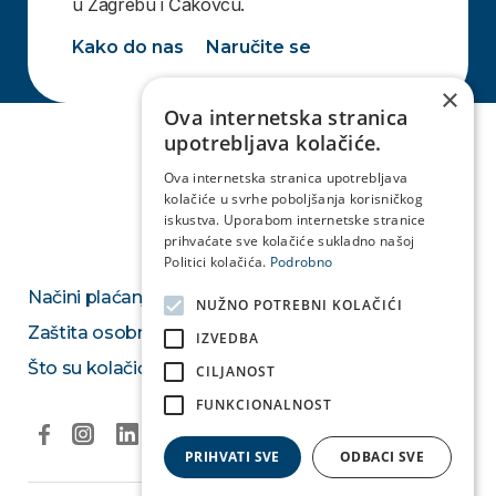
u Zagrebu i Čakovcu.
Kako do nas
Naručite se
×
Ova internetska stranica
upotrebljava kolačiće.
Ova internetska stranica upotrebljava
kolačiće u svrhe poboljšanja korisničkog
iskustva. Uporabom internetske stranice
prihvaćate sve kolačiće sukladno našoj
Politici kolačića.
Podrobno
Načini plaćanja
NUŽNO POTREBNI KOLAČIĆI
Zaštita osobnih podataka
IZVEDBA
Što su kolačići
CILJANOST
FUNKCIONALNOST
PRIHVATI SVE
ODBACI SVE