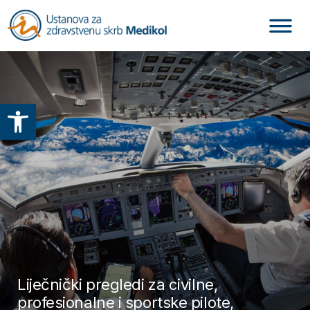
Otvori alatnu traku
Liječnički pregledi za civilne,
profesionalne i sportske pilote,