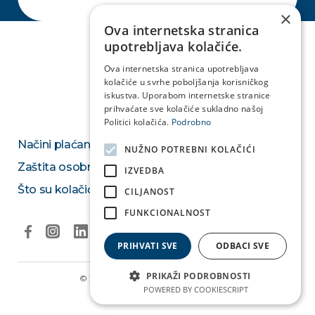
×
Ova internetska stranica
upotrebljava kolačiće.
Ova internetska stranica upotrebljava
kolačiće u svrhe poboljšanja korisničkog
iskustva. Uporabom internetske stranice
prihvaćate sve kolačiće sukladno našoj
Politici kolačića.
Podrobno
Načini plaćanja
NUŽNO POTREBNI KOLAČIĆI
Zaštita osobnih podataka
IZVEDBA
Što su kolačići
CILJANOST
FUNKCIONALNOST
PRIHVATI SVE
ODBACI SVE
PRIKAŽI PODROBNOSTI
© 2026. Medikol Ustanova & Medivia.
Izjava o privatnosti
POWERED BY COOKIESCRIPT