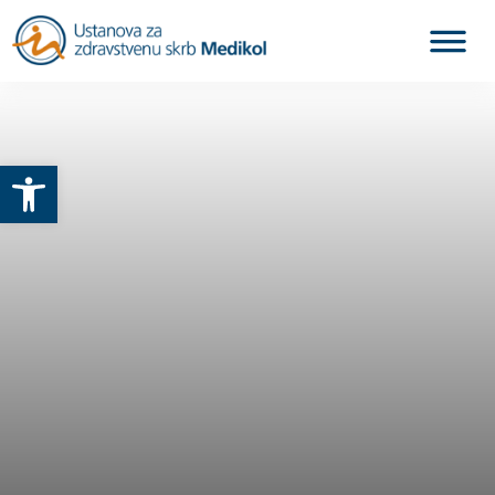
Otvori alatnu traku