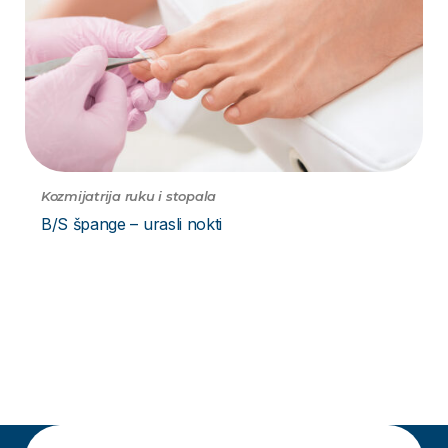
Kozmijatrija ruku i stopala
B/S špange – urasli nokti