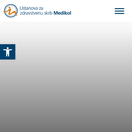
Otvori alatnu traku