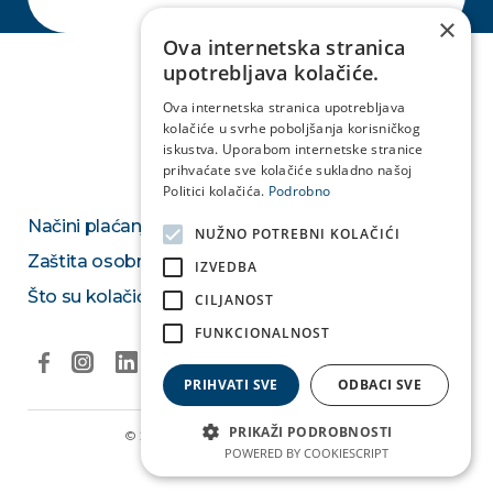
×
Ova internetska stranica
upotrebljava kolačiće.
Ova internetska stranica upotrebljava
kolačiće u svrhe poboljšanja korisničkog
iskustva. Uporabom internetske stranice
prihvaćate sve kolačiće sukladno našoj
Politici kolačića.
Podrobno
Načini plaćanja
NUŽNO POTREBNI KOLAČIĆI
Zaštita osobnih podataka
IZVEDBA
Što su kolačići
CILJANOST
FUNKCIONALNOST
PRIHVATI SVE
ODBACI SVE
PRIKAŽI PODROBNOSTI
© 2026. Medikol Ustanova & Medivia.
Izjava o privatnosti
POWERED BY COOKIESCRIPT