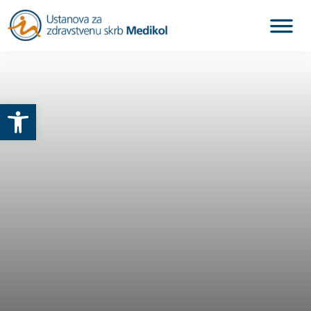
Otvori alatnu traku