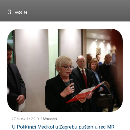
3 tesla
17. travnja 2019.
|
Novosti
U Poliklinici Medikol u Zagrebu pušten u rad MR