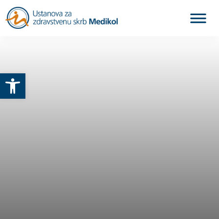
Otvori alatnu traku