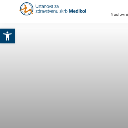
Naslovn
Otvori alatnu traku