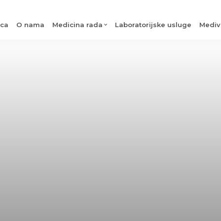
ica
O nama
Medicina rada
Laboratorijske usluge
Mediv