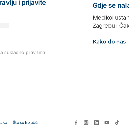
avlju i prijavite
Gdje se na
Medikol ustan
Zagrebu i Ča
Kako do nas
ka sukladno pravilima
Izjavi o
taka
Što su kolačići