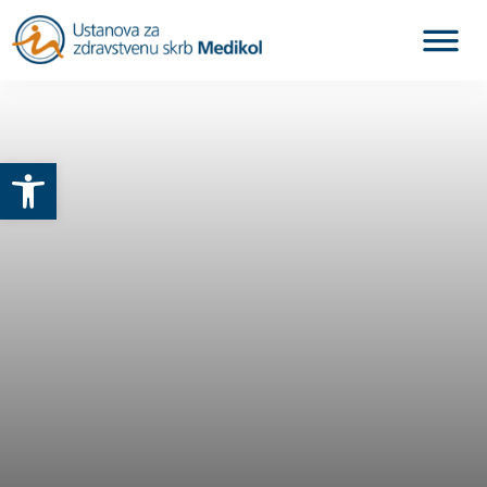
Otvori alatnu traku