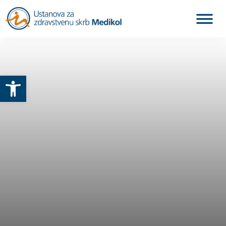
Otvori alatnu traku