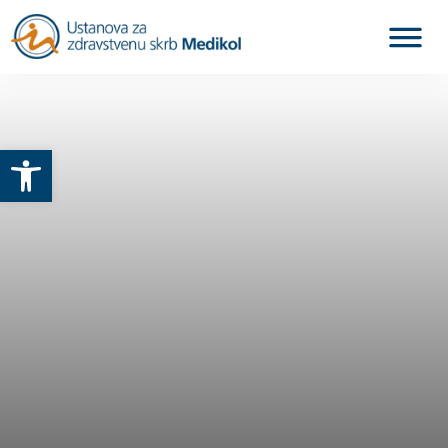
Otvori alatnu traku