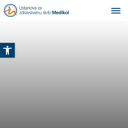
Otvori alatnu traku