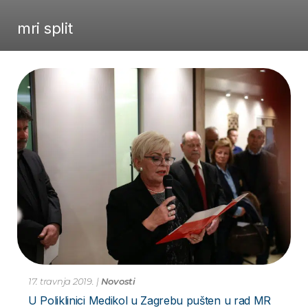
mri split
17. travnja 2019.
|
Novosti
U Poliklinici Medikol u Zagrebu pušten u rad MR