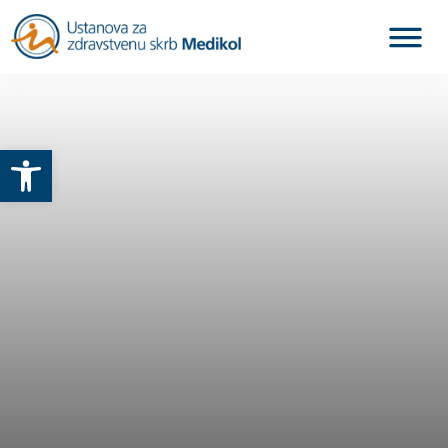
Otvori alatnu traku