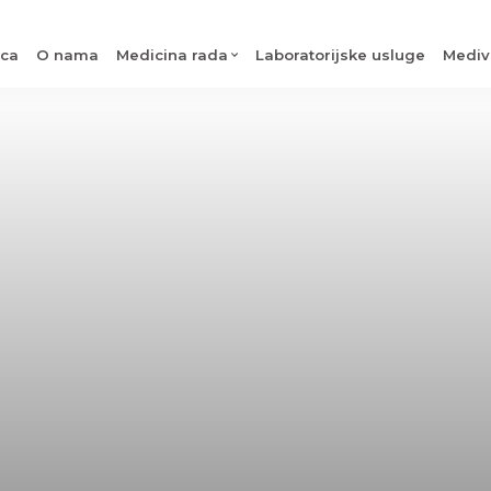
ica
O nama
Medicina rada
Laboratorijske usluge
Mediv