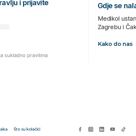
avlju i prijavite
Gdje se na
Medikol ustan
Zagrebu i Ča
Kako do nas
ka sukladno pravilima
Izjavi o
taka
Što su kolačići