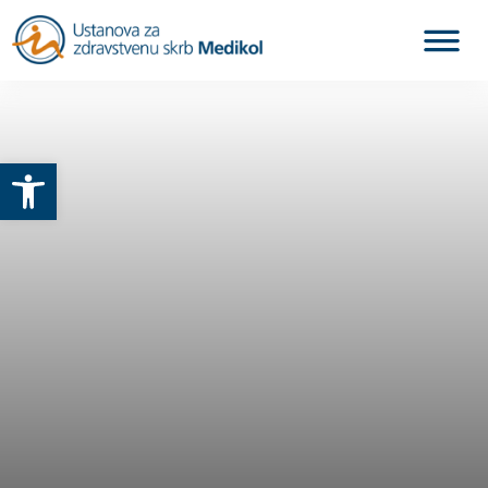
Otvori alatnu traku