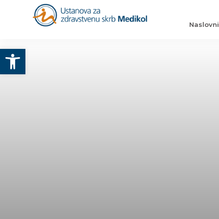
Naslovn
Otvori alatnu traku