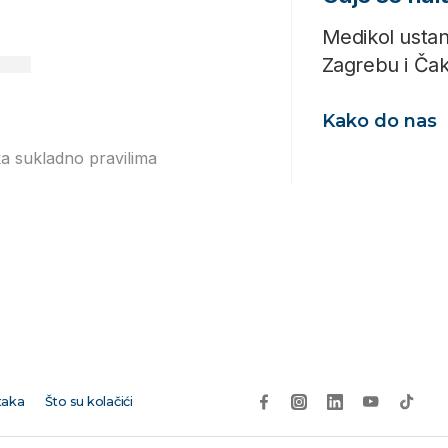
Medikol ustan
Zagrebu i Ča
Kako do nas
ka sukladno pravilima
Izjavi o
taka
Što su kolačići