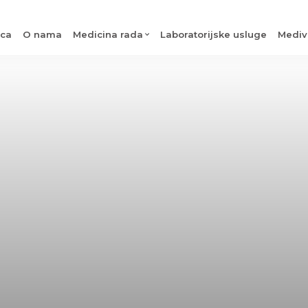
ica
O nama
Medicina rada
Laboratorijske usluge
Mediv