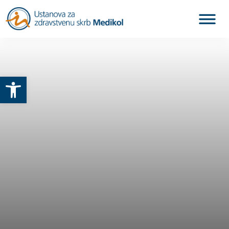
Otvori alatnu traku