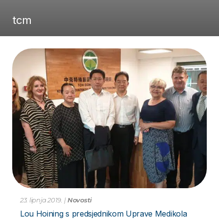
tcm
23. lipnja 2019.
|
Novosti
Lou Hoining s predsjednikom Uprave Medikola