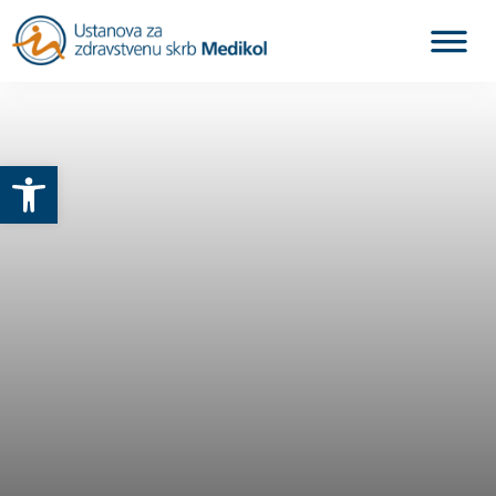
Otvori alatnu traku