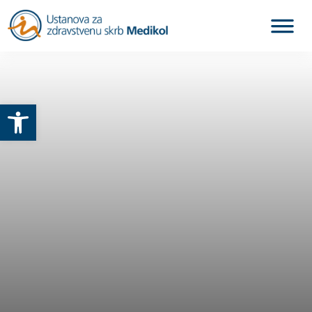
Otvori alatnu traku