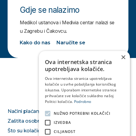
Gdje se nalazimo
Medikol ustanova i Medivia centar nalazi se
u Zagrebu i Čakovcu.
Kako do nas
Naručite se
×
Ova internetska stranica
upotrebljava kolačiće.
Ova internetska stranica upotrebljava
kolačiće u svrhe poboljšanja korisničkog
iskustva. Uporabom internetske stranice
prihvaćate sve kolačiće sukladno našoj
Politici kolačića.
Podrobno
Načini plaćanja
NUŽNO POTREBNI KOLAČIĆI
Zaštita osobnih podataka
IZVEDBA
Što su kolačići
CILJANOST