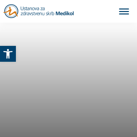
Otvori alatnu traku