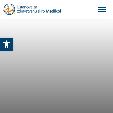
Otvori alatnu traku