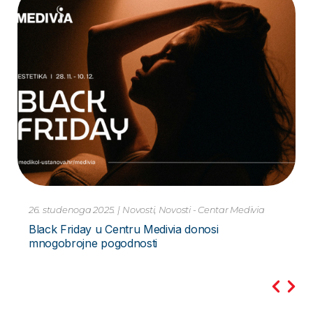
10. studenoga 2023.
|
Novosti
Pretraga PCR Metodom – za Hripavac –
Bordetella Pertussis Novo