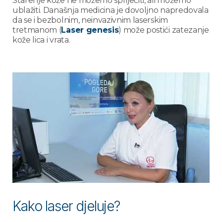
Starenje kože ne možemo spriječiti, ali možemo
ublažiti. Današnja medicina je dovoljno napredovala
da se i bezbolnim, neinvazivnim laserskim
tretmanom (
Laser genesis
) može postići zatezanje
kože lica i vrata.
Kako laser djeluje?