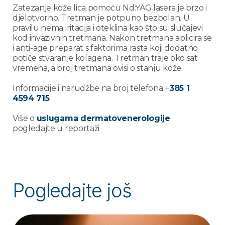
Zatezanje kože lica pomoću Nd:YAG lasera je brzo i
djelotvorno. Tretman je potpuno bezbolan. U
pravilu nema iritacija i oteklina kao što su slučajevi
kod invazivnih tretmana. Nakon tretmana aplicira se
i anti-age preparat s faktorima rasta koji dodatno
potiče stvaranje kolagena. Tretman traje oko sat
vremena, a broj tretmana ovisi o stanju kože.
Informacije i narudžbe na broj telefona +
385 1
4594 715
.
Više o
uslugama dermatovenerologije
pogledajte u reportaži
Pogledajte još