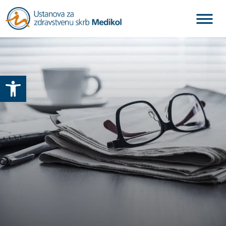
Otvori alatnu traku