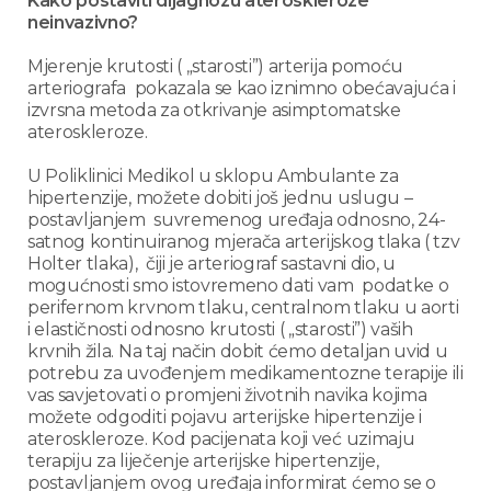
Kako postaviti dijagnozu ateroskleroze
neinvazivno?
Mjerenje krutosti ( „starosti”) arterija pomoću
arteriografa pokazala se kao iznimno obećavajuća i
izvrsna metoda za otkrivanje asimptomatske
ateroskleroze.
U Poliklinici Medikol u sklopu Ambulante za
hipertenzije, možete dobiti još jednu uslugu –
postavljanjem suvremenog uređaja odnosno, 24-
satnog kontinuiranog mjerača arterijskog tlaka ( tzv
Holter tlaka), čiji je arteriograf sastavni dio, u
mogućnosti smo istovremeno dati vam podatke o
perifernom krvnom tlaku, centralnom tlaku u aorti
i elastičnosti odnosno krutosti ( „starosti”) vaših
krvnih žila. Na taj način dobit ćemo detaljan uvid u
potrebu za uvođenjem medikamentozne terapije ili
vas savjetovati o promjeni životnih navika kojima
možete odgoditi pojavu arterijske hipertenzije i
ateroskleroze. Kod pacijenata koji već uzimaju
terapiju za liječenje arterijske hipertenzije,
postavljanjem ovog uređaja informirat ćemo se o