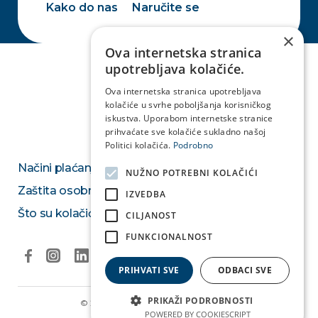
Kako do nas
Naručite se
×
Ova internetska stranica
upotrebljava kolačiće.
Ova internetska stranica upotrebljava
kolačiće u svrhe poboljšanja korisničkog
iskustva. Uporabom internetske stranice
prihvaćate sve kolačiće sukladno našoj
Politici kolačića.
Podrobno
Načini plaćanja
NUŽNO POTREBNI KOLAČIĆI
Zaštita osobnih podataka
IZVEDBA
Što su kolačići
CILJANOST
FUNKCIONALNOST
PRIHVATI SVE
ODBACI SVE
PRIKAŽI PODROBNOSTI
© 2026. Medikol Ustanova & Medivia.
Izjava o privatnosti
POWERED BY COOKIESCRIPT