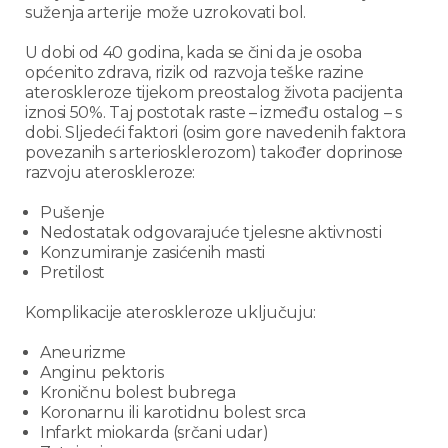
suženja arterije može uzrokovati bol.
U dobi od 40 godina, kada se čini da je osoba
općenito zdrava, rizik od razvoja teške razine
ateroskleroze tijekom preostalog života pacijenta
iznosi 50%. Taj postotak raste – između ostalog – s
dobi. Sljedeći faktori (osim gore navedenih faktora
povezanih s arteriosklerozom) također doprinose
razvoju ateroskleroze:
Pušenje
Nedostatak odgovarajuće tjelesne aktivnosti
Konzumiranje zasićenih masti
Pretilost
Komplikacije ateroskleroze uključuju:
Aneurizme
Anginu pektoris
Kroničnu bolest bubrega
Koronarnu ili karotidnu bolest srca
Infarkt miokarda (srčani udar)