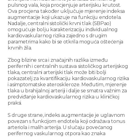
pulsnog vala, koja procjenjuje arterijsku krutost.
Ova procjena također uključuje mjerenje indeksa
augmentacije koji ukazuje na funkciju endotela.
Nadalje, centralni sistolički krvni tlak (SBPao)
omogućuje bolju karakterizaciju individualnog
kardiovaskularnog rizika zajedno s drugim
parametrima kako bi se otkrila moguća oštećenja
krvnih žila.
Zbog blizine srca i značajnih razlika između
perifernih i centralnih sustava sistoličkog arterijskog
tlaka, centralni arterijski tlak može biti bolji
pokazatelj za kvantifikaciju kardiovaskularnog rizika
i asimptomatske ateroskleroze. Međutim, mjerenje
tlaka u brahijalnoj arteriji i dalje se smatra važnim za
predviđanje kardiovaskularnog rizika u kliničkoj
praksi.
S druge strane, indeks augmentacije je uglavnom
povezan s funkcijom endotela koji odražava tonus
arteriola i malih arterija. U slučaju povećanog
perifernog vaskularnog otpora kao znaka