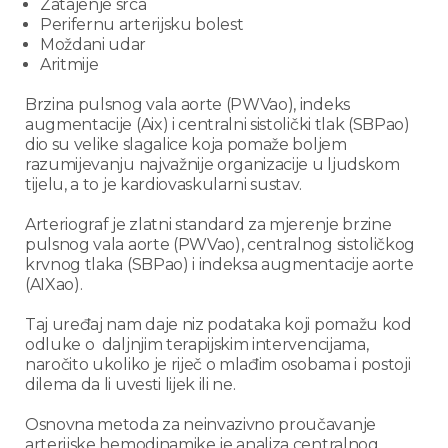
Zatajenje srca
Perifernu arterijsku bolest
Moždani udar
Aritmije
Brzina pulsnog vala aorte (PWVao), indeks
augmentacije (Aix) i centralni sistolički tlak (SBPao)
dio su velike slagalice koja pomaže boljem
razumijevanju najvažnije organizacije u ljudskom
tijelu, a to je kardiovaskularni sustav.
Arteriograf je zlatni standard za mjerenje brzine
pulsnog vala aorte (PWVao), centralnog sistoličkog
krvnog tlaka (SBPao) i indeksa augmentacije aorte
(AIXao).
Taj uređaj nam daje niz podataka koji pomažu kod
odluke o daljnjim terapijskim intervencijama,
naročito ukoliko je riječ o mlađim osobama i postoji
dilema da li uvesti lijek ili ne.
Osnovna metoda za neinvazivno proučavanje
arterijske hemodinamike je analiza centralnog