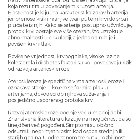
Naziv “Arterioskleroza” odnosi se na skupinu stanja
koja rezultiraju povećanjem krutosti arterija.
Elastičnost je ključna karakteristika zdravih arterija
jer prenose kisik i hranjive tvari putem krvi do srca i
pluća te iz njih. Kako se arterija postupno učvršćuje,
protok krvi postaje sve više otežan, što uzrokuje
abnormalnosti u cirkulaciji, a jedna od njih je i
povišen krvni tlak.
Povišene vrijednosti krvnog tlaka, visoke razine
kolesterola i dijabetes faktori su koji povećavaju rizik
od razvoja arterioskleroze.
Ateroskleroza je specifična vrsta arterioskleroze i
označava stanje u kojem se formira plak u
arterijama, dovodeći do njihova sužavanja i
posljedično usporenog protoka krvi.
Razvoj ateroskleroze počinje već u mladoj dobi.
Znanstvena literatura ukazuje na mogućnost da su
tinejdžeri već pogođeni. Simptomi su obično
odsutni ili neprimjetni osim kod osoba srednjih ili
starijih godina. U određenom trenutku ozbiljnost