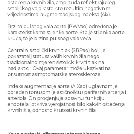
oštećenja krvnih žila, amplituda reflektirajućeg
sistoličkog vala raste, što rezultira negativnim
vrijednostima augmentacijskog indeksa (Aix).
Brzina pulsnog vala aorte (PWVao) određena je
karakteristikama stijenke aorte. Što je stijenka aorte
kruća, to je brzina pulsnog vala veća
Centralni sistolički krvni tlak (SBPao) bolji je
pokazatelj statusa vaših krvnih žila nego
tradicionalno mjeren sistolički krvni tlak na
nadlaktici . Ovaj parametar može ukazivati na
prisutnost asimptomatske ateroskleroze.
Indeks augmentacije aorte (AIXao) uglavnom je
određen tonusom (elastičnošću) perifernih arterija i
arteriola. On procjenjuje ispravnu funkciju
endotela i otkriva vjerojatnost bilo kakvih oštećenja
krvnih žila, odnosno krutosti krvnih žila.