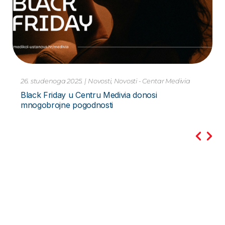
10. studenoga 2023.
|
Novosti
Pretraga PCR Metodom – za Hripavac –
Bordetella Pertussis Novo