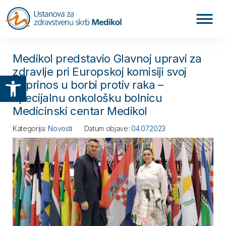
Medikol predstavio Glavnoj upravi za
zdravlje pri Europskoj komisiji svoj
Otvori alatnu traku
doprinos u borbi protiv raka –
specijalnu onkološku bolnicu
Medicinski centar Medikol
Kategorija:
Novosti
Datum objave:
04.07.2023