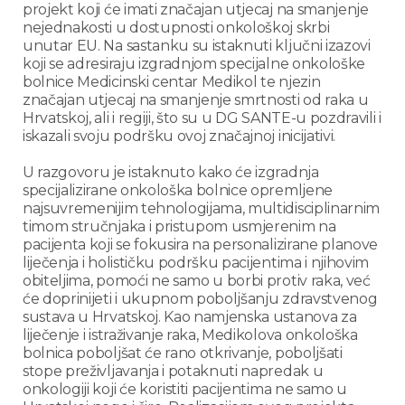
projekt koji će imati značajan utjecaj na smanjenje
nejednakosti u dostupnosti onkološkoj skrbi
unutar EU. Na sastanku su istaknuti ključni izazovi
koji se adresiraju izgradnjom specijalne onkološke
bolnice Medicinski centar Medikol te njezin
značajan utjecaj na smanjenje smrtnosti od raka u
Hrvatskoj, ali i regiji, što su u DG SANTE-u pozdravili i
iskazali svoju podršku ovoj značajnoj inicijativi.
U razgovoru je istaknuto kako će izgradnja
specijalizirane onkološka bolnice opremljene
najsuvremenijim tehnologijama, multidisciplinarnim
timom stručnjaka i pristupom usmjerenim na
pacijenta koji se fokusira na personalizirane planove
liječenja i holističku podršku pacijentima i njihovim
obiteljima, pomoći ne samo u borbi protiv raka, već
će doprinijeti i ukupnom poboljšanju zdravstvenog
sustava u Hrvatskoj. Kao namjenska ustanova za
liječenje i istraživanje raka, Medikolova onkološka
bolnica poboljšat će rano otkrivanje, poboljšati
stope preživljavanja i potaknuti napredak u
onkologiji koji će koristiti pacijentima ne samo u