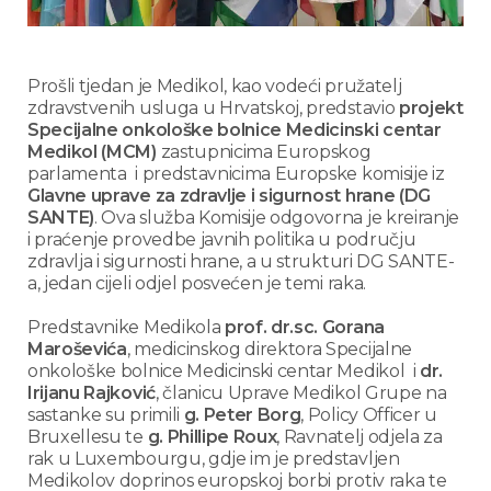
Prošli tjedan je Medikol, kao vodeći pružatelj
zdravstvenih usluga u Hrvatskoj, predstavio
projekt
Specijalne onkološke bolnice Medicinski centar
Medikol (MCM)
zastupnicima Europskog
parlamenta i predstavnicima Europske komisije iz
Glavne uprave za zdravlje i sigurnost hrane (DG
SANTE)
. Ova služba Komisije odgovorna je kreiranje
i praćenje provedbe javnih politika u području
zdravlja i sigurnosti hrane, a u strukturi DG SANTE-
a, jedan cijeli odjel posvećen je temi raka.
Predstavnike Medikola
prof. dr.sc. Gorana
Maroševića
, medicinskog direktora Specijalne
onkološke bolnice Medicinski centar Medikol i
dr.
Irijanu Rajković
, članicu Uprave Medikol Grupe na
sastanke su primili
g. Peter Borg
, Policy Officer u
Bruxellesu te
g. Phillipe Roux
, Ravnatelj odjela za
rak u Luxembourgu, gdje im je predstavljen
Medikolov doprinos europskoj borbi protiv raka te