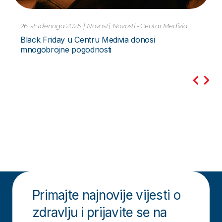
10. studenoga 2023.
|
Novosti
Pretraga PCR Metodom – za Hripavac –
Bordetella Pertussis Novo
Primajte najnovije vijesti o
zdravlju i prijavite se na