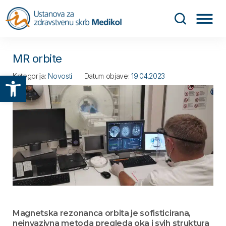
MR orbite
Otvori alatnu traku
Kategorija:
Novosti
Datum objave:
19.04.2023
Magnetska rezonanca orbita je sofisticirana,
neinvazivna metoda pregleda oka i svih struktura