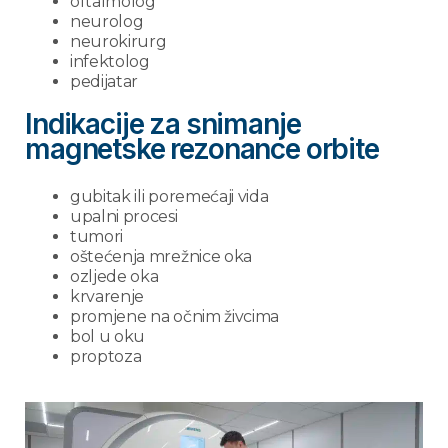
oftalmolog
neurolog
neurokirurg
infektolog
pedijatar
Indikacije za snimanje
magnetske rezonance orbite
gubitak ili poremećaji vida
upalni procesi
tumori
oštećenja mrežnice oka
ozljede oka
krvarenje
promjene na očnim živcima
bol u oku
proptoza