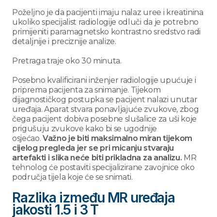
Poželjno je da pacijenti imaju nalaz uree i kreatinina
ukoliko specijalist radiologije odluči da je potrebno
primijeniti paramagnetsko kontrastno sredstvo radi
detaljnije i preciznije analize.
Pretraga traje oko 30 minuta.
Posebno kvalificirani inženjer radiologije upućuje i
priprema pacijenta za snimanje. Tijekom
dijagnostičkog postupka se pacijent nalazi unutar
uređaja. Aparat stvara ponavljajuće zvukove, zbog
čega pacijent dobiva posebne slušalice za uši koje
prigušuju zvukove kako bi se ugodnije
osjećao.
Važno je biti maksimalno miran tijekom
cijelog pregleda jer se pri micanju stvaraju
artefakti i slika neće biti prikladna za analizu.
MR
tehnolog će postaviti specijalizirane zavojnice oko
područja tijela koje će se snimati.
Razlika između MR uređaja
jakosti 1.5 i 3 T