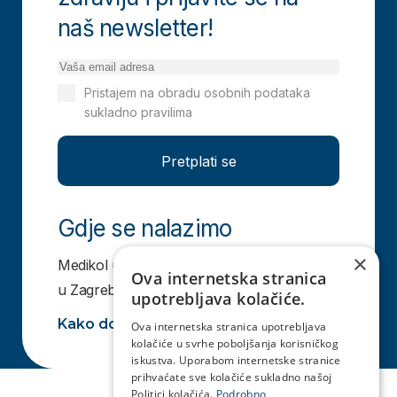
naš newsletter!
Pristajem na obradu osobnih podataka
sukladno pravilima
Izjavi o privatnosti
Pretplati se
Gdje se nalazimo
×
Medikol ustanova i Medivia centar nalazi se
Ova internetska stranica
u Zagrebu i Čakovcu.
upotrebljava kolačiće.
Kako do nas
Naručite se
Ova internetska stranica upotrebljava
kolačiće u svrhe poboljšanja korisničkog
iskustva. Uporabom internetske stranice
prihvaćate sve kolačiće sukladno našoj
Politici kolačića.
Podrobno