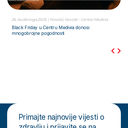
10. studenoga 2023.
|
Novosti
Pretraga PCR Metodom – za Hripavac –
Bordetella Pertussis Novo
Primajte najnovije vijesti o
zdravlju i prijavite se na