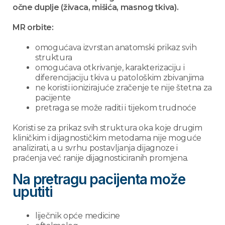
očne duplje (živaca, mišića, masnog tkiva).
MR orbite:
omogućava izvrstan anatomski prikaz svih
struktura
omogućava otkrivanje, karakterizaciju i
diferencijaciju tkiva u patološkim zbivanjima
ne koristi ionizirajuće zračenje te nije štetna za
pacijente
pretraga se može raditi i tijekom trudnoće
Koristi se za prikaz svih struktura oka koje drugim
kliničkim i dijagnostičkim metodama nije moguće
analizirati, a u svrhu postavljanja dijagnoze i
praćenja već ranije dijagnosticiranih promjena.
Na pretragu pacijenta može
uputiti
liječnik opće medicine