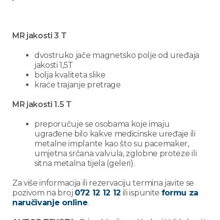
MR jakosti 3 T
dvostruko jače magnetsko polje od uređaja
jakosti 1,5T
bolja kvaliteta slike
kraće trajanje pretrage
MR jakosti 1.5 T
preporučuje se osobama koje imaju
ugrađene bilo kakve medicinske uređaje ili
metalne implante kao što su pacemaker,
umjetna srčana valvula, zglobne proteze ili
sitna metalna tijela (geleri).
Za više informacija ili rezervaciju termina javite se
pozivom na broj
072 12 12 12
ili ispunite
formu za
naručivanje online
.