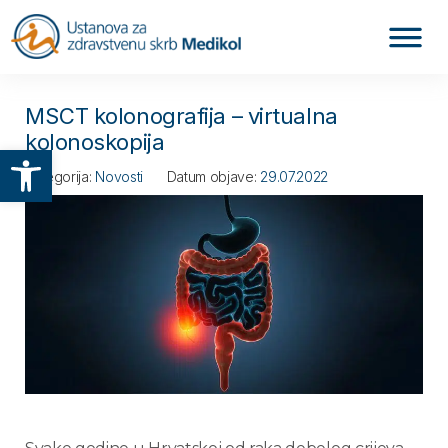
MSCT kolonografija – virtualna
kolonoskopija
Otvori alatnu traku
Kategorija:
Novosti
Datum objave:
29.07.2022