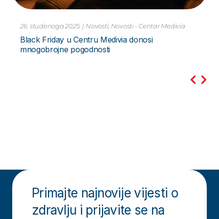
10. studenoga 2023.
|
Novosti
Pretraga PCR Metodom – za Hripavac –
Bordetella Pertussis Novo
Primajte najnovije vijesti o
zdravlju i prijavite se na