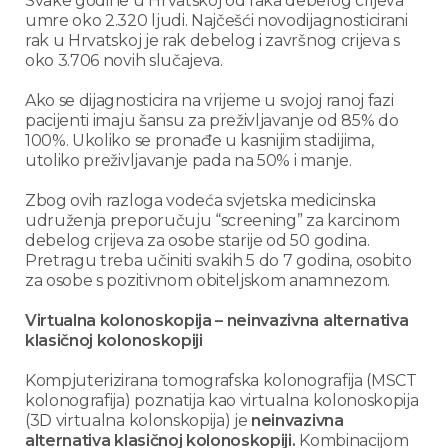
Svake godine u Hrvatskoj od raka debelog crijeva
umre oko 2.320 ljudi. Najčešći novodijagnosticirani
rak u Hrvatskoj je rak debelog i završnog crijeva s
oko 3.706 novih slučajeva.
Ako se dijagnosticira na vrijeme u svojoj ranoj fazi
pacijenti imaju šansu za preživljavanje od 85% do
100%. Ukoliko se pronađe u kasnijim stadijima,
utoliko preživljavanje pada na 50% i manje.
Zbog ovih razloga vodeća svjetska medicinska
udruženja preporučuju “screening” za karcinom
debelog crijeva za osobe starije od 50 godina.
Pretragu treba učiniti svakih 5 do 7 godina, osobito
za osobe s pozitivnom obiteljskom anamnezom.
Virtualna kolonoskopija – neinvazivna alternativa
klasičnoj kolonoskopiji
Kompjuterizirana tomografska kolonografija (MSCT
kolonografija) poznatija kao virtualna kolonoskopija
(3D virtualna kolonskopija) je
neinvazivna
alternativa klasičnoj kolonoskopiji.
Kombinacijom