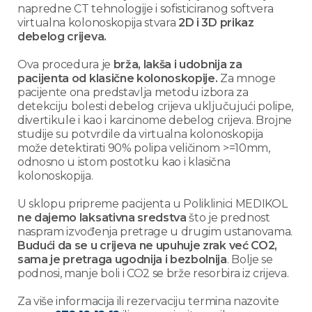
napredne CT tehnologije i sofisticiranog softvera
virtualna kolonoskopija stvara
2D i 3D prikaz
debelog crijeva.
Ova procedura je
brža, lakša i udobnija za
pacijenta od klasične kolonoskopije.
Za mnoge
pacijente ona predstavlja metodu izbora za
detekciju bolesti debelog crijeva uključujući polipe,
divertikule i kao i karcinome debelog crijeva. Brojne
studije su potvrdile da virtualna kolonoskopija
može detektirati 90% polipa veličinom >=10mm,
odnosno u istom postotku kao i klasična
kolonoskopija.
U sklopu pripreme pacijenta u Poliklinici MEDIKOL
ne dajemo laksativna sredstva
što je prednost
naspram izvođenja pretrage u drugim ustanovama.
Budući da se u crijeva ne upuhuje zrak već CO2,
sama je pretraga ugodnija i bezbolnija
. Bolje se
podnosi, manje boli i CO2 se brže resorbira iz crijeva.
Za više informacija ili rezervaciju termina nazovite