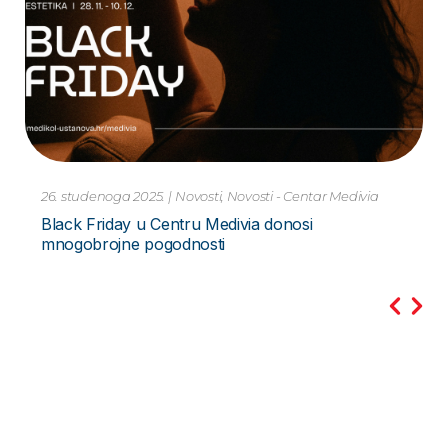
10. studenoga 2023.
|
Novosti
Pretraga PCR Metodom – za Hripavac –
Bordetella Pertussis Novo