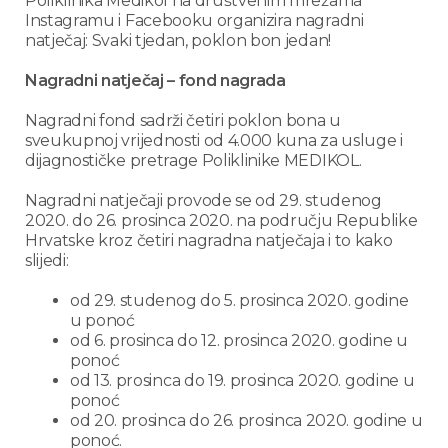
Poliklinika Medikol na društvenim mrežama
Instagramu i Facebooku organizira nagradni
natječaj: Svaki tjedan, poklon bon jedan!
Nagradni natječaj – fond nagrada
Nagradni fond sadrži četiri poklon bona u
sveukupnoj vrijednosti od 4.000 kuna za usluge i
dijagnostičke pretrage Poliklinike MEDIKOL.
Nagradni natječaji provode se od 29. studenog
2020. do 26. prosinca 2020. na području Republike
Hrvatske kroz četiri nagradna natječaja i to kako
slijedi:
od 29. studenog do 5. prosinca 2020. godine
u ponoć
od 6. prosinca do 12. prosinca 2020. godine u
ponoć
od 13. prosinca do 19. prosinca 2020. godine u
ponoć
od 20. prosinca do 26. prosinca 2020. godine u
ponoć.