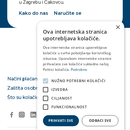
u Zagrebu i Čakovcu.
Kako do nas
Naručite se
×
Ova internetska stranica
upotrebljava kolačiće.
Ova internetska stranica upotrebljava
kolačiće u svrhe poboljšanja korisničkog
iskustva. Uporabom internetske stranice
prihvaćate sve kolačiće sukladno našoj
Politici kolačića.
Podrobno
Načini plaćanja
NUŽNO POTREBNI KOLAČIĆI
Zaštita osobnih podataka
IZVEDBA
Što su kolačići
CILJANOST
FUNKCIONALNOST
PRIHVATI SVE
ODBACI SVE