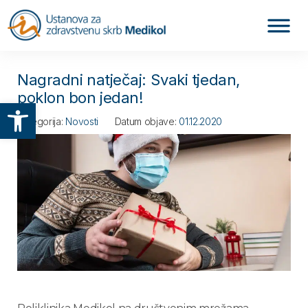
Nagradni natječaj: Svaki tjedan,
poklon bon jedan!
Otvori alatnu traku
Kategorija:
Novosti
Datum objave:
01.12.2020