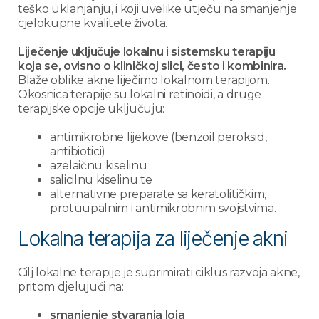
teško uklanjanju, i koji uvelike utječu na smanjenje
cjelokupne kvalitete života.
Liječenje uključuje lokalnu i sistemsku terapiju
koja se, ovisno o kliničkoj slici, često i kombinira.
Blaže oblike akne liječimo lokalnom terapijom.
Okosnica terapije su lokalni retinoidi, a druge
terapijske opcije uključuju:
antimikrobne lijekove (benzoil peroksid,
antibiotici)
azelaičnu kiselinu
salicilnu kiselinu te
alternativne preparate sa keratolitičkim,
protuupalnim i antimikrobnim svojstvima.
Lokalna terapija za liječenje akni
Cilj lokalne terapije je suprimirati ciklus razvoja akne,
pritom djelujući na:
smanjenje stvaranja loja