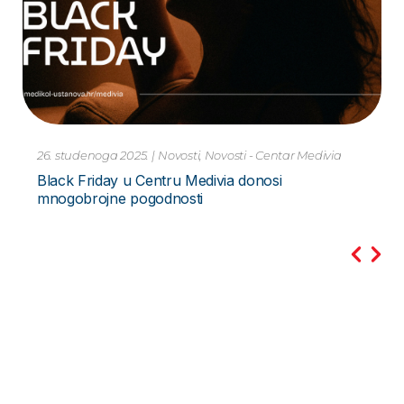
10. studenoga 2023.
|
Novosti
Pretraga PCR Metodom – za Hripavac –
Bordetella Pertussis Novo