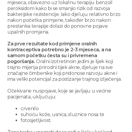
mjeseca, obavezno uz lokalnu terapiju benzoil
peroksidom kako bi se smanjio rizik od razvoja
bakterijske rezistencije. Iako djeluju relativno brzo
nakon početka primjene, također brzo nakon
prestanka terapije dolazi do ponovne pojave
upalnih promjena.
Za prve rezultate kod primjene oralnih
kontraceptiva potrebno je 2-3 mjeseca, a na
samom početku česta su i privremena
pogoršanja.
Oralni izotretinoin jedini je lijek koji
trajno mijenja prirodni tijek akne, djeluje na sve
značajne čimbenike koji pridonose razvoju akne i
ima veliki potencijal za postizanje trajnog izlječenja.
Očekivane nuspojave, koje se javljaju u većine
pacijenata, uključuju:
crvenilo
suhoću kože, usnica, sluznice nosa te
fotosjetljivost.