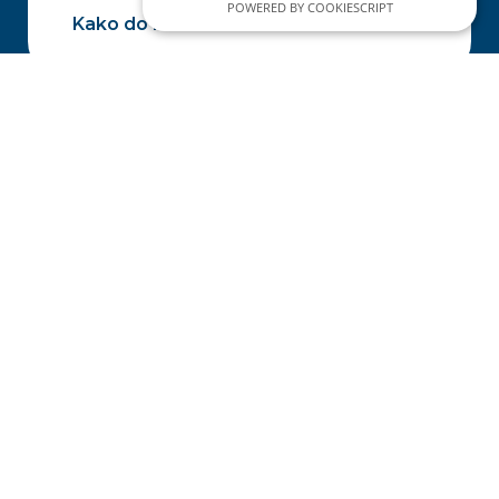
POWERED BY COOKIESCRIPT
Kako do nas
Naručite se
Načini plaćanja
Zaštita osobnih podataka
Što su kolačići
© 2026. Medikol Ustanova & Medivia.