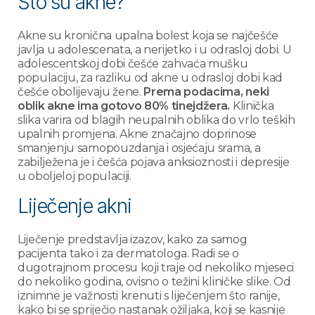
Što su akne?
Akne su kronična upalna bolest koja se najčešće
javlja u adolescenata, a nerijetko i u odrasloj dobi. U
adolescentskoj dobi češće zahvaća mušku
populaciju, za razliku od akne u odrasloj dobi kad
češće obolijevaju žene.
Prema podacima, neki
oblik akne ima gotovo 80% tinejdžera.
Klinička
slika varira od blagih neupalnih oblika do vrlo teških
upalnih promjena. Akne značajno doprinose
smanjenju samopouzdanja i osjećaju srama, a
zabilježena je i češća pojava anksioznosti i depresije
u oboljeloj populaciji.
Liječenje akni
Liječenje predstavlja izazov, kako za samog
pacijenta tako i za dermatologa. Radi se o
dugotrajnom procesu koji traje od nekoliko mjeseci
do nekoliko godina, ovisno o težini kliničke slike. Od
iznimne je važnosti krenuti s liječenjem što ranije,
kako bi se spriječio nastanak ožiljaka, koji se kasnije