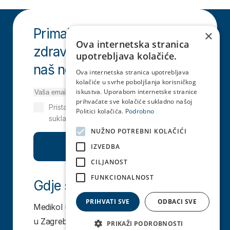
Primajte najnovije vijesti o
×
Ova internetska stranica
zdravlju i prijavite se na
upotrebljava kolačiće.
naš newsletter!
Ova internetska stranica upotrebljava
kolačiće u svrhe poboljšanja korisničkog
iskustva. Uporabom internetske stranice
prihvaćate sve kolačiće sukladno našoj
Pristajem na obradu osobnih podataka
Politici kolačića.
Podrobno
sukladno pravilima
Izjavi o privatnosti
NUŽNO POTREBNI KOLAČIĆI
Pretplati se
IZVEDBA
CILJANOST
FUNKCIONALNOST
Gdje se nalazimo
PRIHVATI SVE
ODBACI SVE
Medikol ustanova i Medivia centar nalazi se
u Zagrebu i Čakovcu.
PRIKAŽI PODROBNOSTI