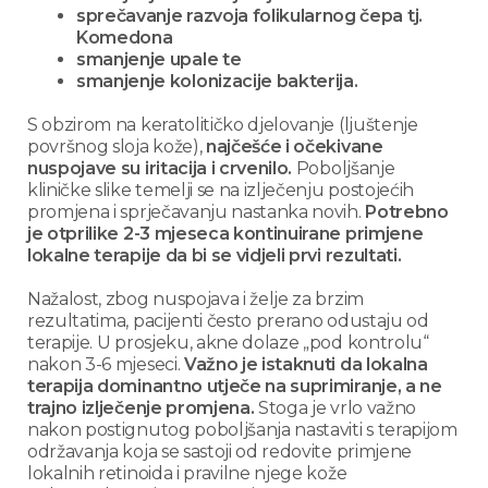
sprečavanje razvoja folikularnog čepa tj.
Komedona
smanjenje upale te
smanjenje kolonizacije bakterija.
S obzirom na keratolitičko djelovanje (ljuštenje
površnog sloja kože),
najčešće i očekivane
nuspojave su iritacija i crvenilo.
Poboljšanje
kliničke slike temelji se na izlječenju postojećih
promjena i sprječavanju nastanka novih.
Potrebno
je otprilike 2-3 mjeseca kontinuirane primjene
lokalne terapije da bi se vidjeli prvi rezultati.
Nažalost, zbog nuspojava i želje za brzim
rezultatima, pacijenti često prerano odustaju od
terapije. U prosjeku, akne dolaze „pod kontrolu“
nakon 3-6 mjeseci.
Važno je istaknuti da lokalna
terapija dominantno utječe na suprimiranje, a ne
trajno izlječenje promjena.
Stoga je vrlo važno
nakon postignutog poboljšanja nastaviti s terapijom
održavanja koja se sastoji od redovite primjene
lokalnih retinoida i pravilne njege kože