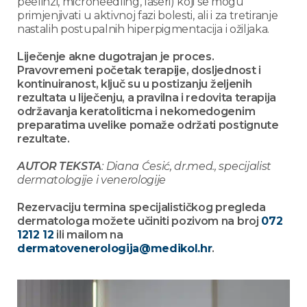
peelinzi, microneedling, laseri) koji se mogu
primjenjivati u aktivnoj fazi bolesti, ali i za tretiranje
nastalih postupalnih hiperpigmentacija i ožiljaka.
Liječenje akne dugotrajan je proces.
Pravovremeni početak terapije, dosljednost i
kontinuiranost, ključ su u postizanju željenih
rezultata u liječenju, a pravilna i redovita terapija
održavanja keratoliticma i nekomedogenim
preparatima uvelike pomaže održati postignute
rezultate.
AUTOR TEKSTA
: Diana Ćesić, dr.med., specijalist
dermatologije i venerologije
Rezervaciju termina specijalističkog pregleda
dermatologa možete učiniti pozivom na broj
072
1212 12
ili mailom na
dermatovenerologija@medikol.hr
.