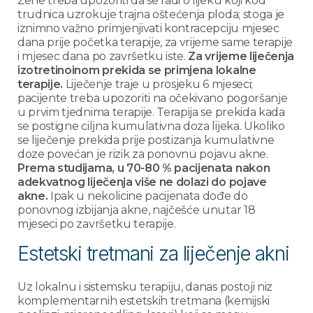
Žene treba upozoriti da se radi o lijeku koji kod
trudnica uzrokuje trajna oštećenja ploda; stoga je
iznimno važno primjenjivati kontracepciju mjesec
dana prije početka terapije, za vrijeme same terapije
i mjesec dana po završetku iste.
Za vrijeme liječenja
izotretinoinom prekida se primjena lokalne
terapije.
Liječenje traje u prosjeku 6 mjeseci;
pacijente treba upozoriti na očekivano pogoršanje
u prvim tjednima terapije. Terapija se prekida kada
se postigne ciljna kumulativna doza lijeka. Ukoliko
se liječenje prekida prije postizanja kumulativne
doze povećan je rizik za ponovnu pojavu akne.
Prema studijama, u 70-80 % pacijenata nakon
adekvatnog liječenja više ne dolazi do pojave
akne.
Ipak u nekolicine pacijenata dođe do
ponovnog izbijanja akne, najčešće unutar 18
mjeseci po završetku terapije.
Estetski tretmani za liječenje akni
Uz lokalnu i sistemsku terapiju, danas postoji niz
komplementarnih estetskih tretmana (kemijski