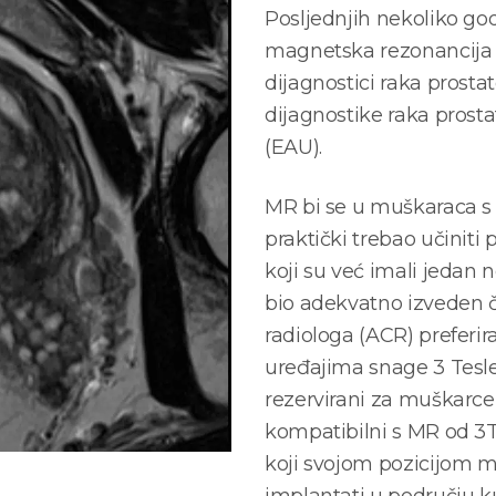
Posljednjih nekoliko god
magnetska rezonancija 
dijagnostici raka prost
dijagnostike raka prost
(EAU).
MR bi se u muškaraca s 
praktički trebao učiniti 
koji su već imali jedan 
bio adekvatno izveden 
radiologa (ACR) preferi
uređajima snage 3 Tesle.
rezervirani za muškarce
kompatibilni s MR od 3T
koji svojom pozicijom mo