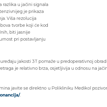
razlika u jačini signala
tenzivnijeg je prikaza
a. Viša rezolucija
rubova tvorbe koji će kod
h, biti jasnije
urnost pri postavljanju
uređaju jakosti 3T pomaže u predoperativnoj obrad
aga je relativno brza, osjetljivija u odnosu na jačin
rmina javite se direktno u Polikliniku Medikol pozivom
onancija/
.