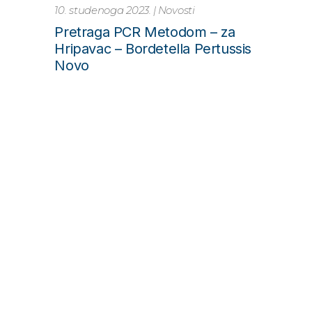
9. studenoga 2023.
|
Novosti
Ako vas pitaju za #Movember,
što ćete reći?