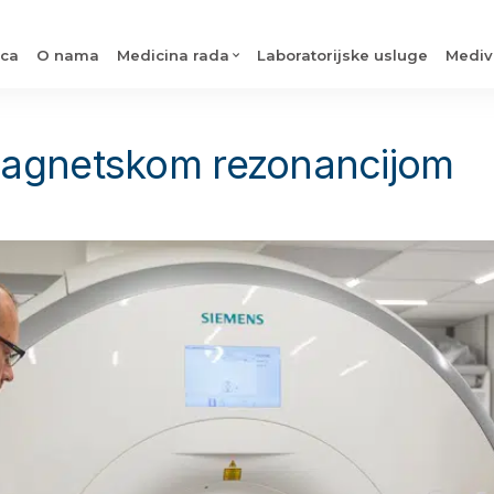
ica
O nama
Medicina rada
Laboratorijske usluge
Mediv
magnetskom rezonancijom