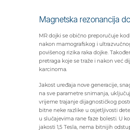
Magnetska rezonancija do
MR dojki se obično preporučuje kod
nakon mamografskog i ultrazvučnog
povišenog rizika raka dojke. Također,
pretraga koje se traže i nakon već d
karcinoma.
Jakost uređaja nove generacije, snag
na sve parametre snimanja, uključuju
vrijeme trajanje dijagnostičkog pos
bitne neke razlike u osjetljivosti de
u slučajevima rane faze bolesti. U k
jakosti 1,5 Tesla, nema bitnijih odst