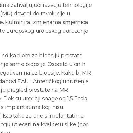
ina zahvaljujući razvoju tehnologije
(MR) dovodi do revolucije u
ate. Kulminira izmjenama smjernica
ate Europskog urološkog udruženja
indikacijom za biopsiju prostate
prije same biopsije. Osobito u onih
negativan nalaz biopsije. Kako bi MR
članovi EAU i Američkog udruženja
raju pregled prostate na MR
 Dok su uređaji snage od 1,5 Tesla
 s implantatima koji nisu
. Isto tako za one s implantatima
gu utjecati na kvalitetu slike (npr.