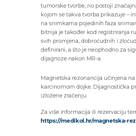
tumorske tvorbe, no postoji značajna 
kojom se takva tvorba prikazuje – in
na snimkama pojedinih faza snimanj
bitnija je također kod registriranja 
svih promjena, dobroćudnih i zloćudni
definirani, a što je neophodno za sig
dijagnoze nakon MR-a.
Magnetska rezonancija učinjena na 
karcinomom dojke. Dijagnostička pretr
izložene zračenju.
Za više informacija ili rezervaciju te
https://medikol.hr/magnetska-rez