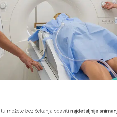
T
litu možete bez čekanja obaviti
najdetaljnije snim