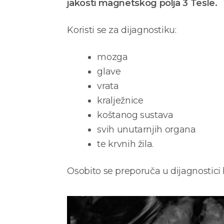
jakosti magnetskog polja 3 Tesle.
Koristi se za dijagnostiku:
mozga
glave
vrata
kralježnice
koštanog sustava
svih unutarnjih organa
te krvnih žila.
Osobito se preporuča u dijagnostici b