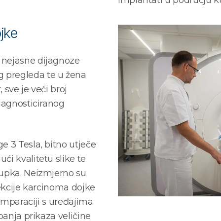
implantati u području k
jke
 nejasne dijagnoze
 pregleda te u žena
 sve je veći broj
ijagnosticiranog
e 3 Tesla, bitno utječe
ći kvalitetu slike te
tupka. Neizmjerno su
tekcije karcinoma dojke
omparaciji s uređajima
upanja prikaza veličine