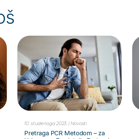
oš
9. studenoga 2023.
|
Novosti
Ako vas pitaju za #Movember,