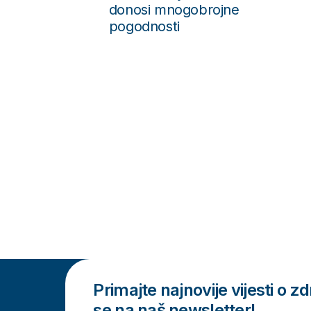
Hripavac – Bordetella Pertussis
Novo
Primajte najnovije vijesti o zdr
se na naš newsletter!