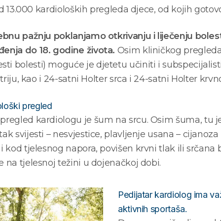
 od 13.000 kardioloških pregleda djece, od kojih gotovo
ebnu pažnju poklanjamo otkrivanju i liječenju bolesti
đenja do 18. godine života.
Osim kliničkog pregleda,
i bolesti) moguće je djetetu učiniti i subspecijalis
triju, kao i 24-satni Holter srca i 24-satni Holter krvn
ološki pregled
pregled kardiologu je šum na srcu. Osim šuma, tu je o
ak svijesti – nesvjestice, plavljenje usana – cijano
i kod tjelesnog napora, povišen krvni tlak ili srčana 
 na tjelesnoj težini u dojenačkoj dobi.
Pedijatar kardiolog ima va
aktivnih sportaša.