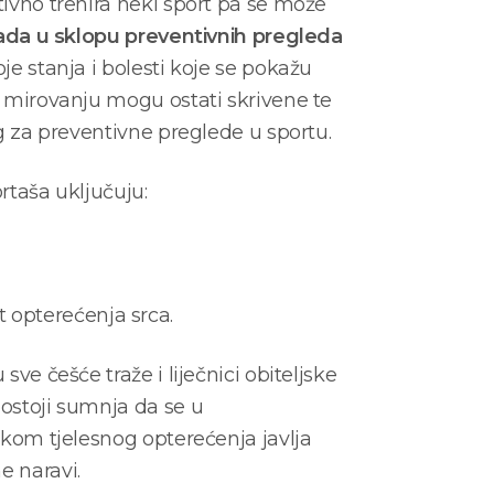
tivno trenira neki sport pa se može
ada u sklopu preventivnih pregleda
je stanja i bolesti koje se pokažu
U mirovanju mogu ostati skrivene te
og za preventivne preglede u sportu.
rtaša uključuju:
t opterećenja srca.
sve češće traže i liječnici obiteljske
ostoji sumnja da se u
ikom tjelesnog opterećenja javlja
e naravi.