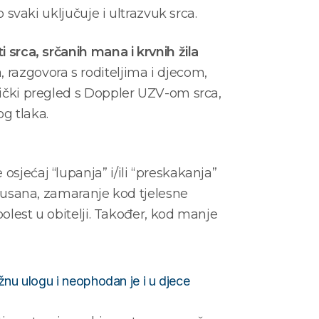
 svaki uključuje i ultrazvuk srca.
 srca, srčanih mana i krvnih žila
 razgovora s roditeljima i djecom,
tički pregled s Doppler UZV-om srca,
og tlaka.
sjećaj “lupanja” i/ili “preskakanja”
za usana, zamaranje kod tjelesne
bolest u obitelji. Također, kod manje
žnu ulogu i neophodan je i u djece