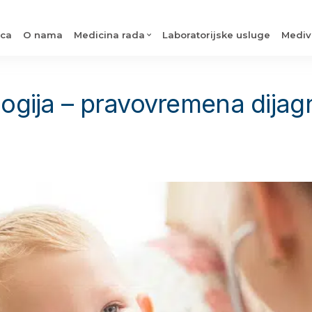
ica
O nama
Medicina rada
Laboratorijske usluge
Mediv
ologija – pravovremena dija