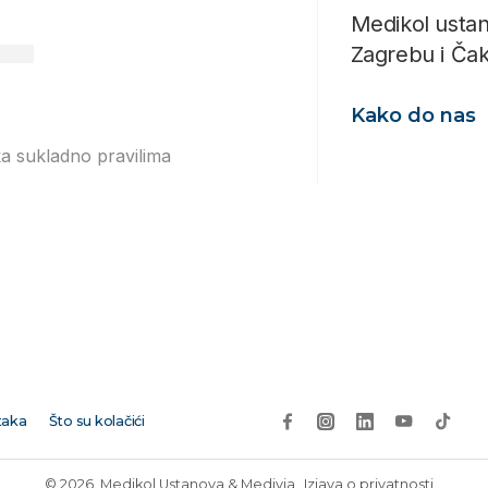
Medikol ustan
Zagrebu i Ča
Kako do nas
ka sukladno pravilima
Izjavi o
taka
Što su kolačići
© 2026. Medikol Ustanova & Medivia.
Izjava o privatnosti