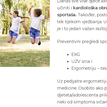
Danas sve više djece ak
učiniti i
kardiološka obr
sportaša.
Također, posto
tek tijekom vježbanja. 
je i to jedan važan razl
Preventivni pregledi spo
EKG
UZV srca i
Ergometriju – tes
Uz pedijatre ergometriju 
medicine. Osobito ako p
djeteta/adolescenta pril
neki od simptoma srčan