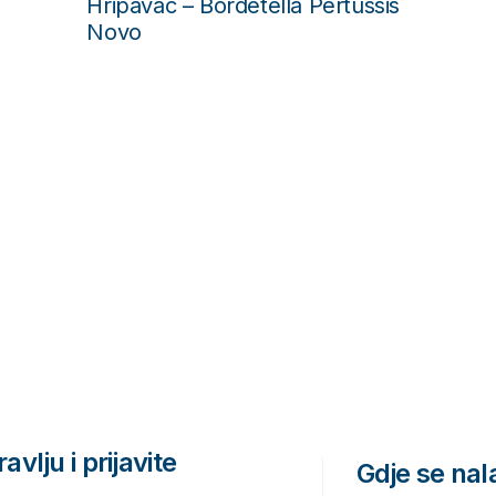
što ćete reći?
avlju i prijavite
Gdje se na