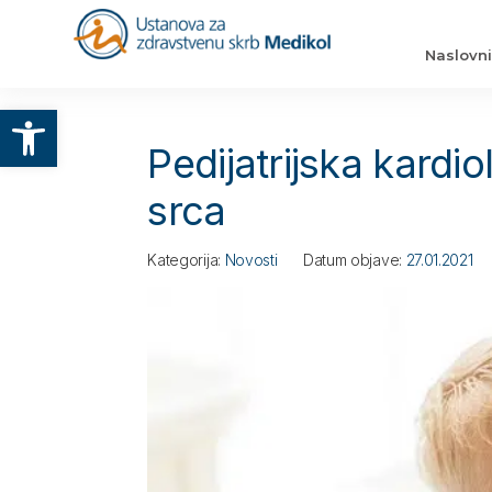
Naslovn
Otvori alatnu traku
Pedijatrijska kardi
srca
Kategorija:
Novosti
Datum objave:
27.01.2021