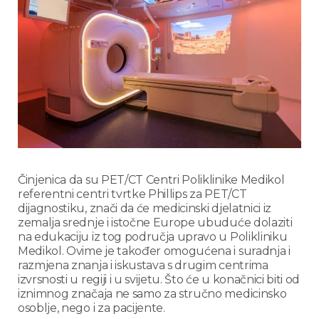
Činjenica da su PET/CT Centri Poliklinike Medikol
referentni centri tvrtke Phillips za PET/CT
dijagnostiku, znači da će medicinski djelatnici iz
zemalja srednje i istočne Europe ubuduće dolaziti
na edukaciju iz tog područja upravo u Polikliniku
Medikol. Ovime je također omogućena i suradnja i
razmjena znanja i iskustava s drugim centrima
izvrsnosti u regiji i u svijetu. Što će u konačnici biti od
iznimnog značaja ne samo za stručno medicinsko
osoblje, nego i za pacijente.