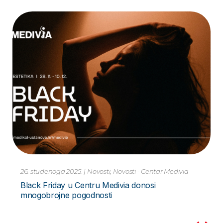
10. studenoga 2023.
|
Novosti
Pretraga PCR Metodom – za Hripavac –
Bordetella Pertussis Novo