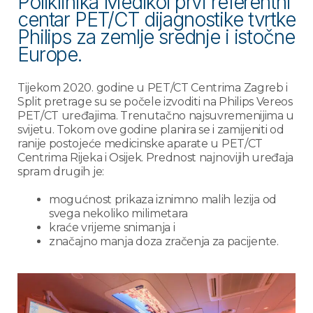
Poliklinika Medikol prvi referentni
centar PET/CT dijagnostike tvrtke
Philips za zemlje srednje i istočne
Europe.
Tijekom 2020. godine u PET/CT Centrima Zagreb i
Split pretrage su se počele izvoditi na Philips Vereos
PET/CT uređajima. Trenutačno najsuvremenijima u
svijetu. Tokom ove godine planira se i zamijeniti od
ranije postojeće medicinske aparate u PET/CT
Centrima Rijeka i Osijek. Prednost najnovijih uređaja
spram drugih je:
mogućnost prikaza iznimno malih lezija od
svega nekoliko milimetara
kraće vrijeme snimanja i
značajno manja doza zračenja za pacijente.