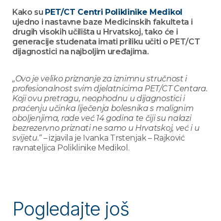
Kako su
PET/CT Centri Poliklinike Medikol
ujedno i nastavne baze Medicinskih fakulteta i
drugih visokih učilišta u Hrvatskoj, tako će i
generacije studenata imati priliku učiti o PET/CT
dijagnostici na najboljim uređajima.
„Ovo je veliko priznanje za iznimnu stručnost i
profesionalnost svim djelatnicima PET/CT Centara.
Koji ovu pretragu, neophodnu u dijagnostici i
praćenju učinka liječenja bolesnika s malignim
oboljenjima, rade već 14 godina te čiji su nalazi
bezrezervno priznati ne samo u Hrvatskoj, već i u
svijetu.“
– izjavila je Ivanka Trstenjak – Rajković
ravnateljica Poliklinike Medikol.
Pogledajte još