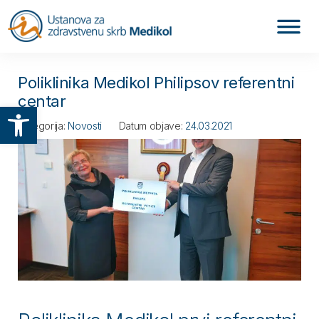
Poliklinika Medikol Philipsov referentni
centar
Otvori alatnu traku
Kategorija:
Novosti
Datum objave:
24.03.2021