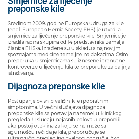
Smjernice za liječenje
preponske kile
Sredinom 2009. godine Europska udruga za kile
(engl. European Hernia Society, EHS) je utvrdila
smjernice za liječenje preponske kile. Smjernice je
izradila radna skupina od 14 predstavnika zemalja
članica EHS-a. Izrađene su u skladu s najnovijim
spoznajama medicine temeljne na dokazima. Osim
preporuka u smjernicama su iznesene i trenutne
kontroverze u liječenju kila te preporuke za daljnja
istraživanja.
Dijagnoza preponske kile
Postupanje ovisni o veličini kile i popratnim
simptomima. U većini slučajeva dijagnoza
preponske kile se postavlja na temelju kliničkog
pregleda. U slučaju nejasnih bolova u preponi ili
ako postoji oteklina za koju se ne može sa
sigurnošću reći da je kila, preporučuje se
ultrazvučni pregled inginvalnog područja. Ako