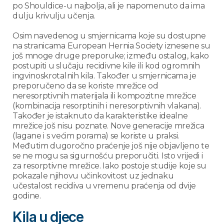
po Shouldice-u najbolja, ali je napomenuto da ima
dulju krivulju učenja.
Osim navedenog u smjernicama koje su dostupne
na stranicama European Hernia Society iznesene su
još mnoge druge preporuke; između ostalog, kako
postupiti u slučaju recidivne kile ili kod ogromnih
ingvinoskrotalnih kila. Također u smjernicama je
preporučeno da se koriste mrežice od
neresorptivnih materijala ili kompozitne mrežice
(kombinacija resorptinih i neresorptivnih vlakana).
Također je istaknuto da karakteristike idealne
mrežice još nisu poznate. Nove generacije mrežica
(lagane i s većim porama) se koriste u praksi.
Međutim dugoročno praćenje još nije objavljeno te
se ne mogu sa sigurnošću preporučiti. Isto vrijedi i
za resorptivne mrežice. Iako postoje studije koje su
pokazale njihovu učinkovitost uz jednaku
učestalost recidiva u vremenu praćenja od dvije
godine.
Kila u djece