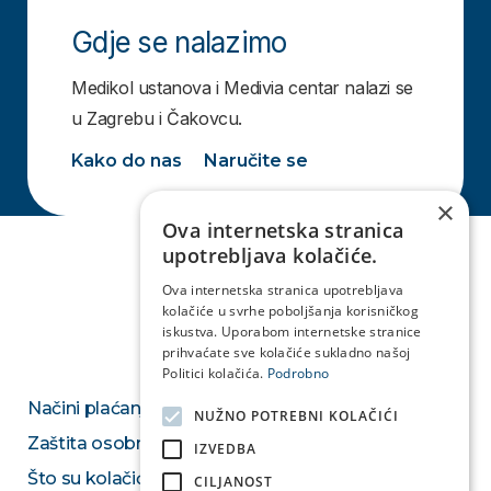
Gdje se nalazimo
Medikol ustanova i Medivia centar nalazi se
u Zagrebu i Čakovcu.
Kako do nas
Naručite se
×
Ova internetska stranica
upotrebljava kolačiće.
Ova internetska stranica upotrebljava
kolačiće u svrhe poboljšanja korisničkog
iskustva. Uporabom internetske stranice
prihvaćate sve kolačiće sukladno našoj
Politici kolačića.
Podrobno
Načini plaćanja
NUŽNO POTREBNI KOLAČIĆI
Zaštita osobnih podataka
IZVEDBA
Što su kolačići
CILJANOST