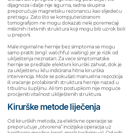
dijagnoza i dalje nije sigurna, radna skupina
preporučuje magnetsku rezonancu kao slijedeću
pretragu. Zato što se kompjuteriziranom
tomografijom ne mogu dokazati neki poremećaji
mišićnih i tetivnih struktura koji mogu biti uzrok boli
u preponi.
Male ingvinalne hernije bez simptoma se mogu
samo pratiti (engl. watchful waiting) jer je rizik od
uklještenja neznatan. Za veće simptomatske
hernije se predlaže elektivni kirurški zahvat, dok je
za uklještenu kilu indicirana hitna kirurška
intervencija. Može se pokušati manuelna repozicija
ili vraćanje prolabiranih struktura hernije nazad u
trbušnu šupljinu. Ali tim postupkom nije moguće
procijeniti vitalnost ukliještenih struktura.
Kirurške metode liječenja
Od kirurških metoda, za elektivne operacije se
preporučuje „otvorena“ incizijska operacija uz
korištenje mrežice (engl. mesh technique). Od njih