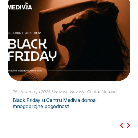
10. studenoga 2023.
|
Novosti
Pretraga PCR Metodom – za Hripavac –
Bordetella Pertussis Novo