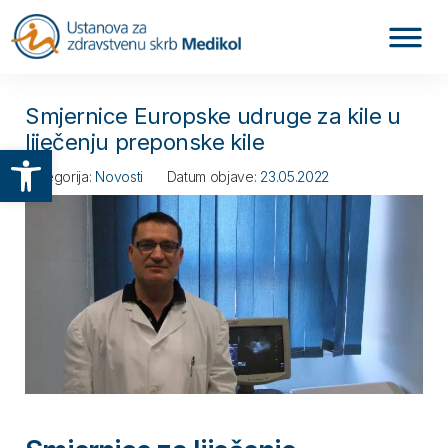
Smjernice Europske udruge za kile u
liječenju preponske kile
Otvori alatnu traku
Kategorija:
Novosti
Datum objave:
23.05.2022