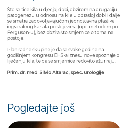
Što se tiče kila u dječjoj dobi, obzirom na drugačiju
patogenezu u odnosu na kile u odrasloj dobi, i dalje
se smatra zadovoljavajućom jednostavna plastika
ingvinalnog kanala po slojevima (npr. metodom po
Ferguson-u), bez obzira što smjernice o tome ne
postoje.
Plan radne skupine je da se svake godine na
godišnjem kongresu EHS-a iznesu nove spoznaje o
liječenju kila, te da se smjernice redovito ažuriraju.
Prim. dr. med. Silvio Altarac, spec. urologije
Pogledajte još