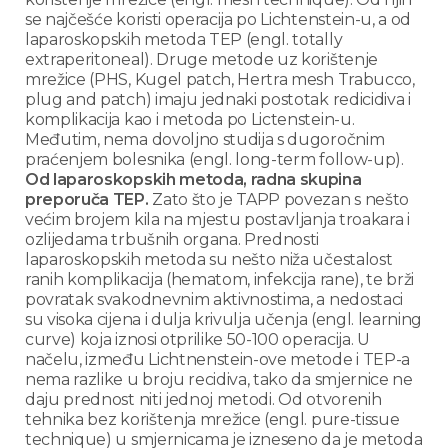
se najčešće koristi operacija po Lichtenstein-u, a od
laparoskopskih metoda TEP (engl. totally
extraperitoneal). Druge metode uz korištenje
mrežice (PHS, Kugel patch, Hertra mesh Trabucco,
plug and patch) imaju jednaki postotak redicidiva i
komplikacija kao i metoda po Lictenstein-u.
Međutim, nema dovoljno studija s dugoročnim
praćenjem bolesnika (engl. long-term follow-up).
Od laparoskopskih metoda, radna skupina
preporuča TEP.
Zato što je TAPP povezan s nešto
većim brojem kila na mjestu postavljanja troakara i
ozlijedama trbušnih organa. Prednosti
laparoskopskih metoda su nešto niža učestalost
ranih komplikacija (hematom, infekcija rane), te brži
povratak svakodnevnim aktivnostima, a nedostaci
su visoka cijena i dulja krivulja učenja (engl. learning
curve) koja iznosi otprilike 50-100 operacija. U
načelu, između Lichtnenstein-ove metode i TEP-a
nema razlike u broju recidiva, tako da smjernice ne
daju prednost niti jednoj metodi. Od otvorenih
tehnika bez korištenja mrežice (engl. pure-tissue
technique) u smjernicama je izneseno da je metoda