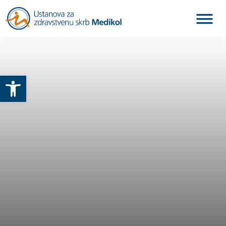
Otvori alatnu traku