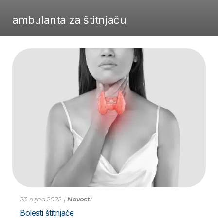
ambulanta za štitnjaču
23. rujna 2022.
|
Novosti
Bolesti štitnjače