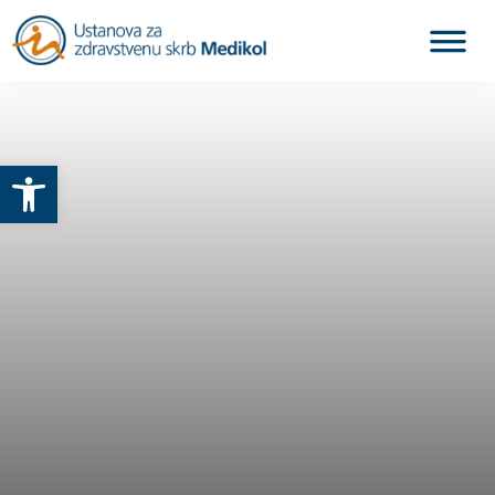
Otvori alatnu traku