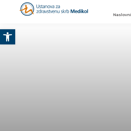
Naslovn
Otvori alatnu traku