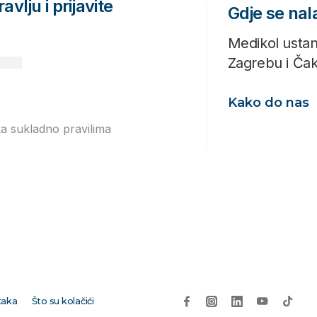
avlju i prijavite
Gdje se na
Medikol ustan
Zagrebu i Ča
Kako do nas
ka sukladno pravilima
Izjavi o
taka
Što su kolačići