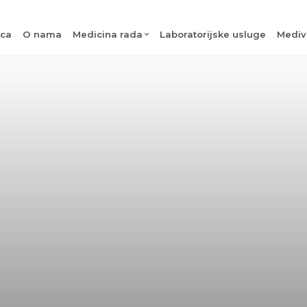
ica
O nama
Medicina rada
Laboratorijske usluge
Mediv