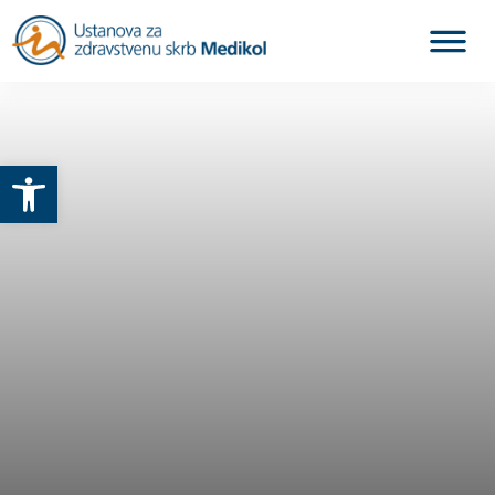
Otvori alatnu traku