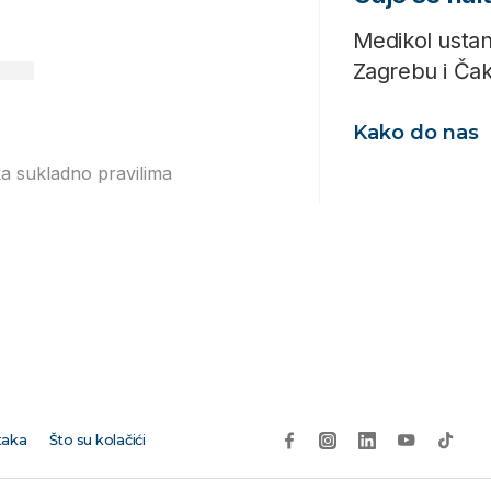
Medikol ustan
Zagrebu i Ča
Kako do nas
ka sukladno pravilima
Izjavi o
taka
Što su kolačići