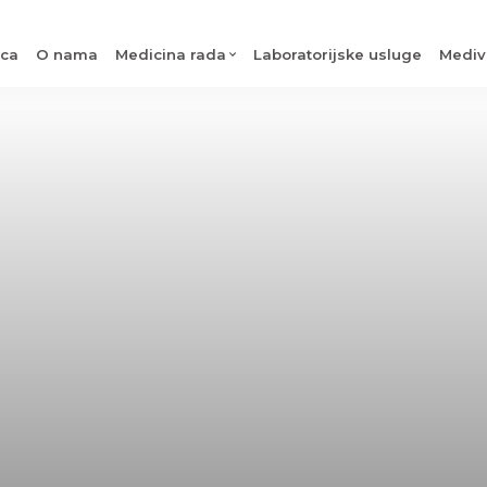
ica
O nama
Medicina rada
Laboratorijske usluge
Mediv