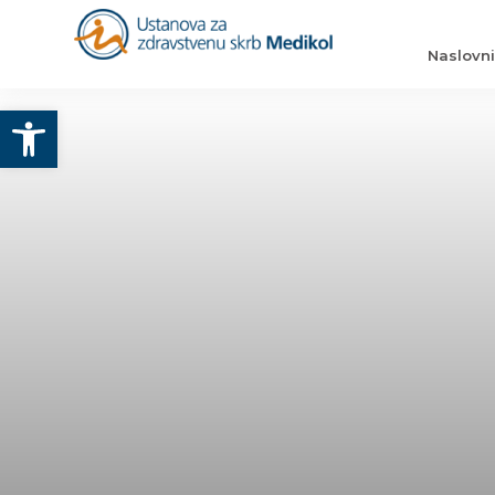
Naslovn
Otvori alatnu traku