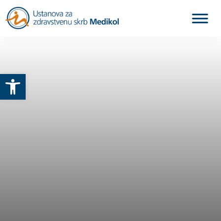
Otvori alatnu traku