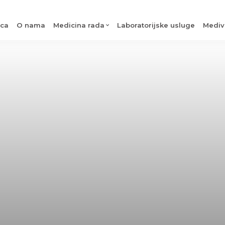
ica
O nama
Medicina rada
Laboratorijske usluge
Mediv