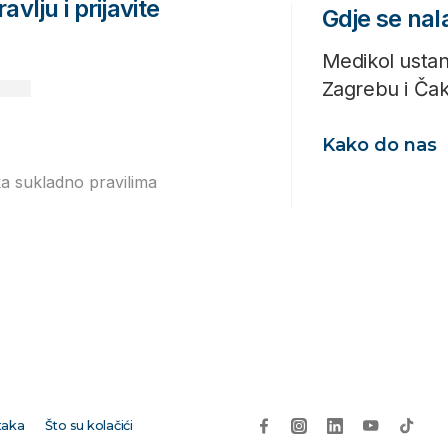
avlju i prijavite
Gdje se na
Medikol ustan
Zagrebu i Ča
Kako do nas
ka sukladno pravilima
Izjavi o
taka
Što su kolačići