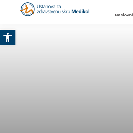
Naslovn
Otvori alatnu traku