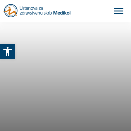
Otvori alatnu traku