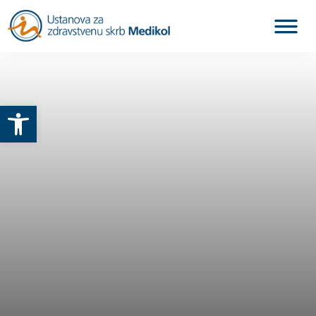
Otvori alatnu traku