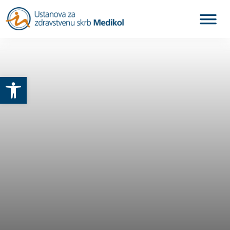
Otvori alatnu traku