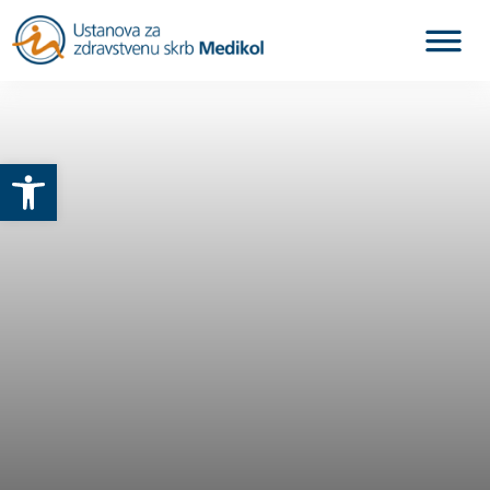
Otvori alatnu traku