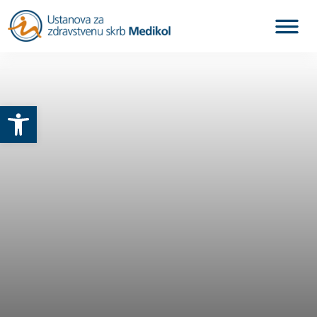
Otvori alatnu traku