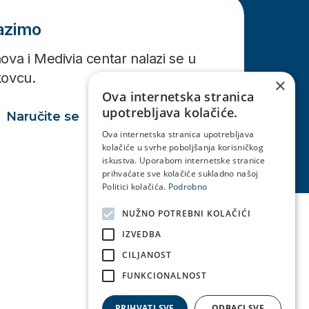
lazimo
ova i Medivia centar nalazi se u
kovcu.
×
Ova internetska stranica
upotrebljava kolačiće.
Naručite se
Ova internetska stranica upotrebljava
kolačiće u svrhe poboljšanja korisničkog
iskustva. Uporabom internetske stranice
prihvaćate sve kolačiće sukladno našoj
Politici kolačića.
Podrobno
NUŽNO POTREBNI KOLAČIĆI
IZVEDBA
CILJANOST
FUNKCIONALNOST
PRIHVATI SVE
ODBACI SVE