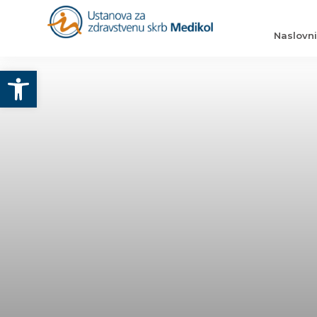
Naslovn
Otvori alatnu traku