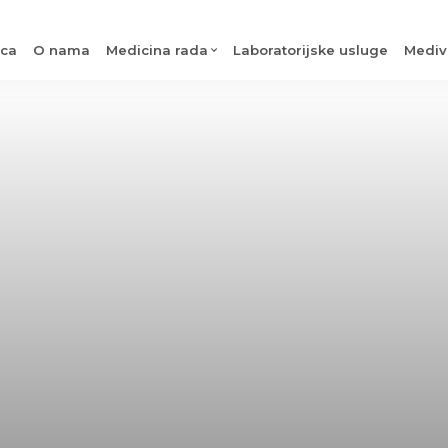
ica
O nama
Medicina rada
Laboratorijske usluge
Mediv