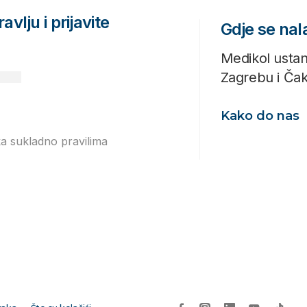
avlju i prijavite
Gdje se na
Medikol ustan
Zagrebu i Ča
Kako do nas
ka sukladno pravilima
Izjavi o