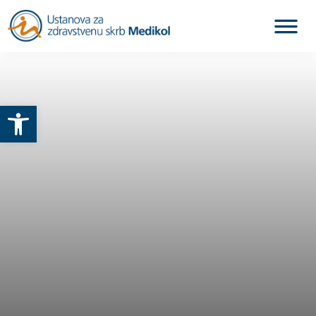
Otvori alatnu traku