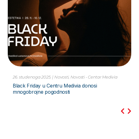
10. studenoga 2023.
|
Novosti
Pretraga PCR Metodom – za Hripavac –
Bordetella Pertussis Novo