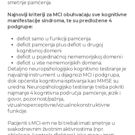
smetnje pamćenja.
Najnoviji kriteriji za MCI obuhvaćaju sve kognitivne
manifestacije sindroma, te su predložene 4
podgrupe:
deficit samo u funkciji pamćenja
deficit pamćenja plus deficit u drugoj
kognitivnoj domeni
deficit u pojedinačnoj nememorijskoj domeni i
deficit u više nememorijskih domena.
Detaljno neuropsihologijsko kognitivno testiranje je
najvažniji instrument u dijagnozi MCI i podgrupa,
dok općenita kognitivna ispitivanja kao MMSE su
uredna. Neuropsihologijsko testiranje treba pokriti
najmanje 4 kognitivna područja: pamćenje, jezik i
govor, pozornost/pažnja,
vizualnoperceptivne/vizualnokonstruktivne
funkcije.
Pacijenti s MCI-em ne bi trebali imati smetnje u
svakodnevnim životnim aktivnostima (npr.