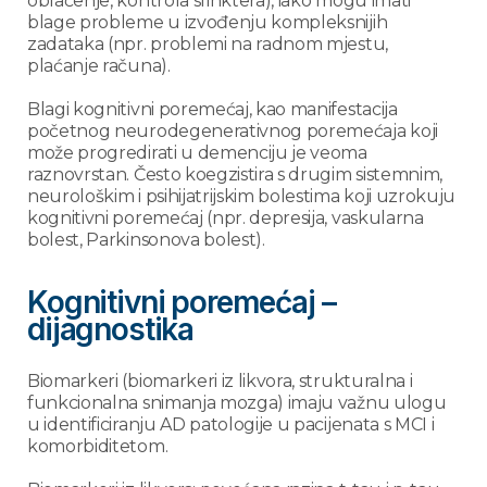
oblačenje, kontrola sfinktera), iako mogu imati
blage probleme u izvođenju kompleksnijih
zadataka (npr. problemi na radnom mjestu,
plaćanje računa).
Blagi kognitivni poremećaj, kao manifestacija
početnog neurodegenerativnog poremećaja koji
može progredirati u demenciju je veoma
raznovrstan. Često koegzistira s drugim sistemnim,
neurološkim i psihijatrijskim bolestima koji uzrokuju
kognitivni poremećaj (npr. depresija, vaskularna
bolest, Parkinsonova bolest).
Kognitivni poremećaj –
dijagnostika
Biomarkeri (biomarkeri iz likvora, strukturalna i
funkcionalna snimanja mozga) imaju važnu ulogu
u identificiranju AD patologije u pacijenata s MCI i
komorbiditetom.