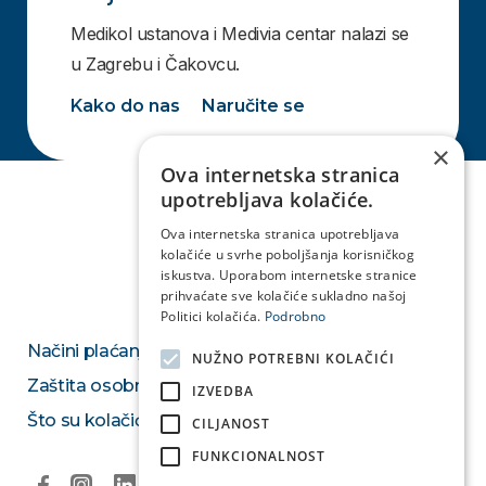
Medikol ustanova i Medivia centar nalazi se
u Zagrebu i Čakovcu.
Kako do nas
Naručite se
×
Ova internetska stranica
upotrebljava kolačiće.
Ova internetska stranica upotrebljava
kolačiće u svrhe poboljšanja korisničkog
iskustva. Uporabom internetske stranice
prihvaćate sve kolačiće sukladno našoj
Politici kolačića.
Podrobno
Načini plaćanja
NUŽNO POTREBNI KOLAČIĆI
Zaštita osobnih podataka
IZVEDBA
Što su kolačići
CILJANOST
FUNKCIONALNOST