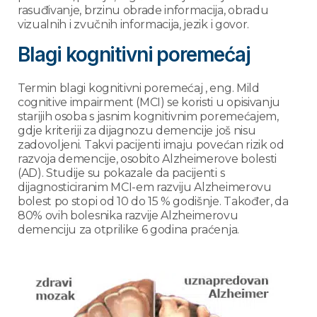
rasuđivanje, brzinu obrade informacija, obradu
vizualnih i zvučnih informacija, jezik i govor.
Blagi kognitivni poremećaj
Termin blagi kognitivni poremećaj , eng. Mild
cognitive impairment (MCI) se koristi u opisivanju
starijih osoba s jasnim kognitivnim poremećajem,
gdje kriteriji za dijagnozu demencije još nisu
zadovoljeni. Takvi pacijenti imaju povećan rizik od
razvoja demencije, osobito Alzheimerove bolesti
(AD). Studije su pokazale da pacijenti s
dijagnosticiranim MCI-em razviju Alzheimerovu
bolest po stopi od 10 do 15 % godišnje. Također, da
80% ovih bolesnika razvije Alzheimerovu
demenciju za otprilike 6 godina praćenja.