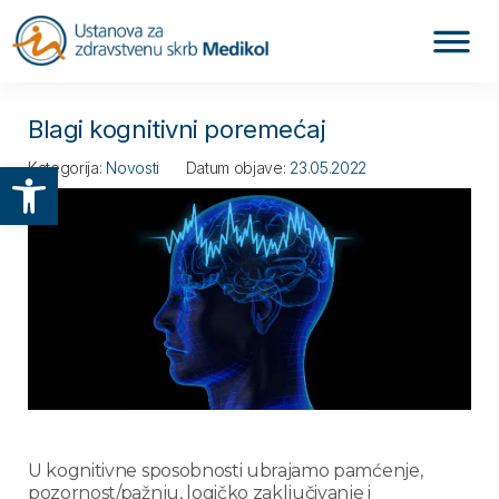
Blagi kognitivni poremećaj
Otvori alatnu traku
Kategorija:
Novosti
Datum objave:
23.05.2022
U kognitivne sposobnosti ubrajamo pamćenje,
pozornost/pažnju, logičko zaključivanje i