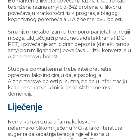
Biomarkeri iz likvora: povećana razina t-tau i p-tau
te snižena razina amyloid-β42 proteina u likvoru
povećavaju kratkoročni rizik progresije blagog
kognitivnog poremećaja u Alzheimerovu bolest.
Smanjen metabolizam u temporo-parijetalnoj regiji
mozga, uključujući precuneus (detektiran s FDG-
PET) i povećanje amiloidnih depozita (detektirano s
amyloidnim ligandom) povećavaju rizik konverzije u
Alzheimerovu bolest.
Studije s biomarkerima treba interpretirati s
oprezom. Iako indiciraju da je patologija
Alzheimerove bolesti prisutna, ne daju informaciju
kada će se razviti klinički jasna Alzheimerova
demencija.
Liječenje
Nema konsenzusa o farmakološkom i
nefarmakološkom liječenu MCI-a. Iako literatura
sugerira da sadašnja terapija nije efikasna u