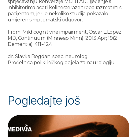
sprječavanju konverzije MCI u AD, liječenje s
inhibitorima acetilkolinesteraze treba razmotriti s
pacijentom, jer je nekoliko studija pokazalo
umjeren simptomatski odgovor.
From: Mild cognitivne impairment, Oscar L.Lopez,
MD, Continuum (Minneap Minn). 2013 Apr; 19(2
Dementia): 411-424
dr. Slavka Bogdan, spec. neurolog
Pročelnica polikliničkog odjela za neurologiju
Pogledajte još