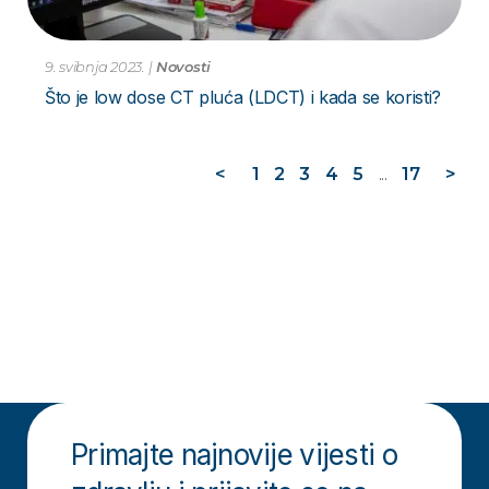
9. svibnja 2023.
|
Novosti
Što je low dose CT pluća (LDCT) i kada se koristi?
<
1
2
3
4
5
...
17
>
Primajte najnovije vijesti o