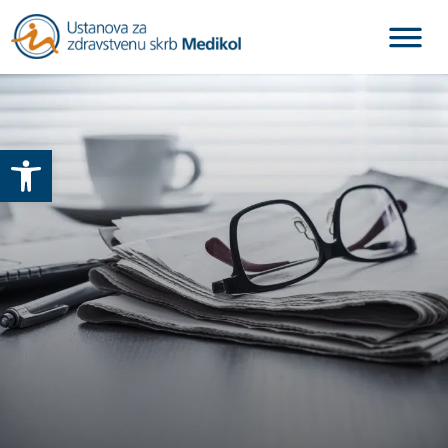
Otvori alatnu traku